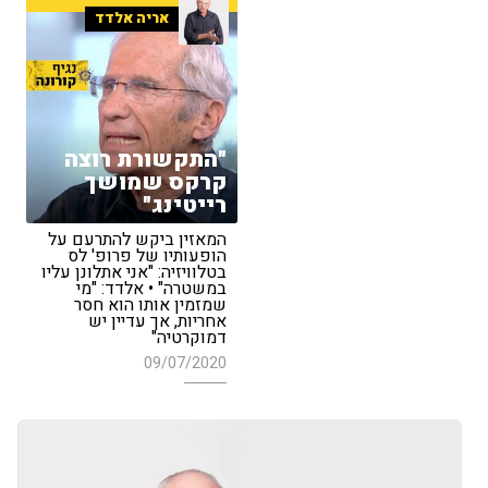
אריה אלדד
"התקשורת רוצה
קרקס שמושך
רייטינג"
המאזין ביקש להתרעם על
הופעותיו של פרופ' לס
בטלוויזיה: "אני אתלונן עליו
במשטרה" • אלדד: "מי
שמזמין אותו הוא חסר
אחריות, אך עדיין יש
דמוקרטיה"
09/07/2020