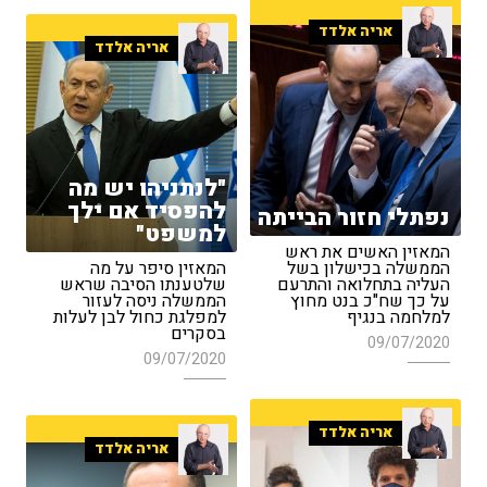
אריה אלדד
אריה אלדד
"לנתניהו יש מה
להפסיד אם ילך
נפתלי חזור הבייתה
למשפט"
המאזין האשים את ראש
הממשלה בכישלון בשל
המאזין סיפר על מה
העליה בתחלואה והתרעם
שלטענתו הסיבה שראש
על כך שח"כ בנט מחוץ
הממשלה ניסה לעזור
למלחמה בנגיף
למפלגת כחול לבן לעלות
בסקרים
09/07/2020
09/07/2020
אריה אלדד
אריה אלדד