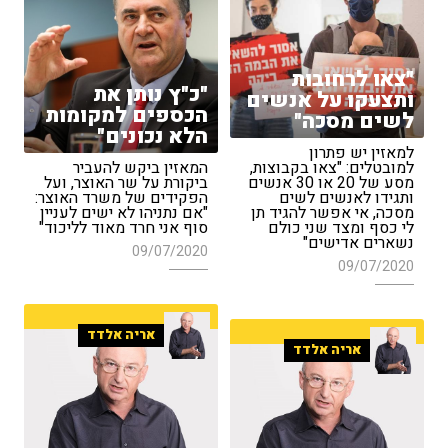
"צאו לרחובות
"כ"ץ נותן את
ותצעקו על אנשים
הכספים למקומות
לשים מסכה"
הלא נכונים"
למאזין יש פתרון
למובטלים: "צאו בקבוצות,
המאזין ביקש להעביר
מסע של 20 או 30 אנשים
ביקורת על שר האוצר, ועל
ותגידו לאנשים לשים
הפקידים של משרד האוצר:
מסכה, אי אפשר להגיד תן
"אם נתניהו לא ישים לעניין
לי כסף ומצד שני כולם
סוף אני חרד מאוד לליכוד"
נשארים אדישים"
09/07/2020
09/07/2020
אריה אלדד
אריה אלדד