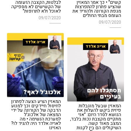
קשים" • כך אמר המאזין
לבלטות, הקצבה הזעומה
שהציע פתרון להתפרצות
של הקשישים לא מספיקה
מגפת הקורונה ולהוריד את
לאוכל ולא לתרופות"
העומס מבתי החולים
09/07/2020
09/07/2020
אריה אלדד
אריה אלדד
תסתכלו להם
אלכוג'ל לאף?
בעיניים
המאזין הציע הצעה לפתרון
המאזין שבעל מוגבלות
לחיסול חיידקים וכך למנוע
פיזית ביקש להעלות את
הדבקה של הקורונה על ידי
הנושא לסדר היום: "אני
המצאה של אלכוג'ל
מתקיים מקצבת נכות בלבד,
למערכת הנשימה • מה
המצב מאוד קשה.
לאריה אלדד היה להגיד לו?
השיקולים הם בין לקנות
האזינו