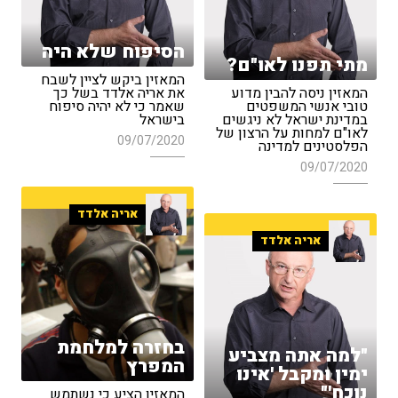
הסיפוח שלא היה
מתי תפנו לאו"ם?
המאזין ביקש לציין לשבח
המאזין ניסה להבין מדוע
את אריה אלדד בשל כך
טובי אנשי המשפטים
שאמר כי לא יהיה סיפוח
במדינת ישראל לא ניגשים
בישראל
לאו"ם למחות על הרצון של
09/07/2020
הפלסטינים למדינה
09/07/2020
אריה אלדד
אריה אלדד
בחזרה למלחמת
"למה אתה מצביע
המפרץ
ימין ומקבל 'אינו
נוכח'"
המאזין הציע כי נשתמש