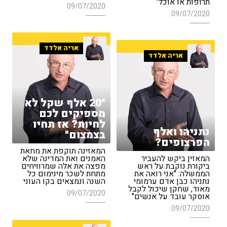
תרופות או אוכל"
09/07/2020
09/07/2020
אריה אלדד
אריה אלדד
"20 אלף שקל לא
מספיקים לכם
לחיות? אז תחיו
נתניהו ואלף
בצמצום"
הפרצופים?
המאזינה תוקפת את מחאת
המאזין ביקש להעביר
האמנים ואת המדינה שלא
ביקורת נוקבת על ראש
מפצה את אלה שמרוויחים
הממשלה: "אני רואה את
מתחת לשכר מינימום כל
נתניהו כבן אדם ערמומי
השנה ונמצאים בקו העוני
מאוד, שחקן שיכול לקבל
09/07/2020
אוסקר עובד על אנשים"
09/07/2020