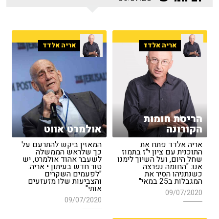
אריה אלדד
אריה אלדד
הריסת חומות
הקורונה
אולמרט אווט
אריה אלדד פתח את
המאזין ביקש להתרעם על
התוכנית עם ציון י"ז בתמוז
כך שלראש הממשלה
שחל היום, ועל השיוך לימנו
לשעבר אהוד אולמרט, יש
אנו: "החומה נפרצה
טור חדש בעיתון • אריה:
כשנתניהו הסיר את
"לפעמים השקרים
המגבלות ב25 במאי"
והצביעות שלו מזעזעים
אותי"
09/07/2020
09/07/2020