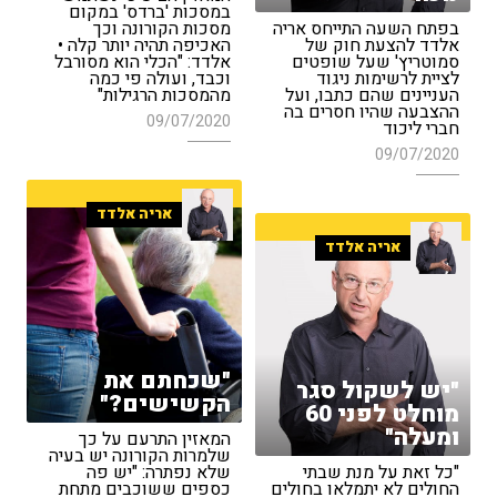
במסכות 'ברדס' במקום
בפתח השעה התייחס אריה
מסכות הקורונה וכך
אלדד להצעת חוק של
האכיפה תהיה יותר קלה •
סמוטריץ' שעל שופטים
אלדד: "הכלי הוא מסורבל
לציית לרשימות ניגוד
וכבד, ועולה פי כמה
העניינים שהם כתבו, ועל
מהמסכות הרגילות"
ההצבעה שהיו חסרים בה
09/07/2020
חברי ליכוד
09/07/2020
אריה אלדד
אריה אלדד
"שכחתם את
"יש לשקול סגר
הקשישים?"
מוחלט לפני 60
ומעלה"
המאזין התרעם על כך
שלמרות הקורונה יש בעיה
"כל זאת על מנת שבתי
שלא נפתרה: "יש פה
החולים לא יתמלאו בחולים
כספים ששוכבים מתחת