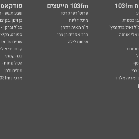
103
103fm מייעצים
פודקאסט
ע
פרופ' רפי קרסו
שבע תשע - 
ובן כספית
מיכל דליות
בן וינון, בקיצו
ל ואיל ברקוביץ'
ד"ר מאיה רוזמן
סג"ל וברקו -
ואלי אוחנה
הרב אפרים בן צבי
ספורט, בקיצו
שיחות לילה
שניים עד ארב
ספורט
קרסו יוצא לא
ל
ככה קמתי
סף
הכול פתוח - א
 צבי
מילים ולחן
ן ואריה אלדד
ארכיון 103fm