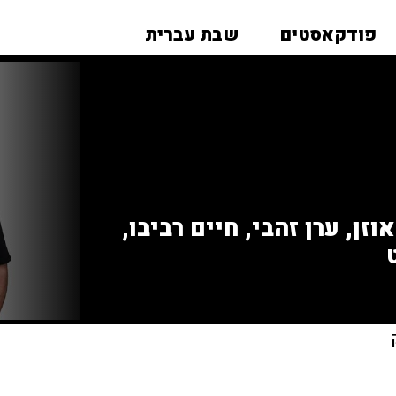
פודקאסטים
שבת עברית
זן, ערן זהבי, חיים רביבו,