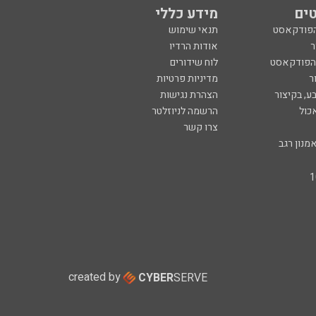
ים
מידע כללי
הפודקאסט
תנאי שימוש
ר
אודות הרדיו
 הפודקאסט
לוח שידורים
ר
מדיניות פרטיות
ע, בקיצור
הצהרת נגישות
כול
הרשמה לניוזלטר
צרו קשר
מנון רגב
created by
CYBER
SERVE