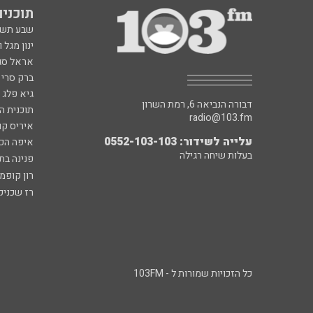
תוכניות fm
שבע תש
ינון מגל 
אראל סג"
ברק סרי 
גיא פלג
דבורה הנביאה 6, רמת השרון
תוכנית ה
radio@103.fm
איריס קו
עלייה לשידור: 0552-103-103
איפה הכ
בעלות שיחה רגילה
פנינה בת
רון קופמ
רז שכניק
כל הזכויות שמורות ל - 103FM