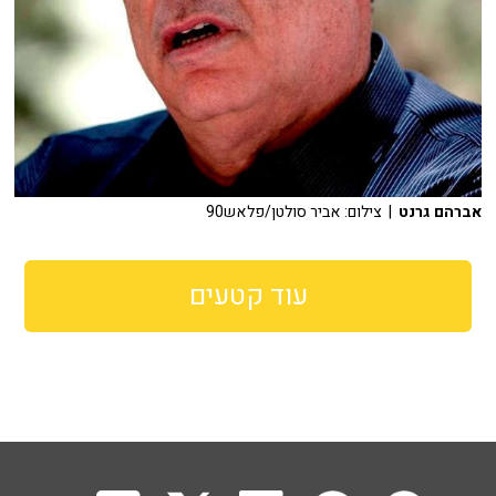
אברהם גרנט
| צילום: אביר סולטן/פלאש90
עוד קטעים