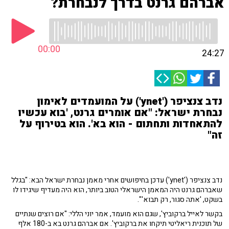
אברהם גרנט בדרך לנבחרת?
00:00
24:27
נדב צנציפר ('ynet') על המועמדים לאימון
נבחרת ישראל: "אם אומרים גרנט, 'בוא עכשיו
להתאחדות ותחתום - הוא בא'. הוא בטירוף על
זה"
נדב צנציפר ('ynet') עדכן בחיפושים אחרי מאמן נבחרת ישראל הבא: "בגלל
שאברהם גרנט היה המאמן הישראלי הטוב ביותר, הוא היה מעדיף שיגידו לו
בשקט, 'אתה סגור, רק תבוא'".
בקשר לאייל ברקוביץ', שגם הוא מועמד, אמר יוני הללי: "אם רוצים שנתיים
של תוכנית ריאליטי תיקחו את ברקוביץ'. אם אברהם גרנט בא ב-180 אלף