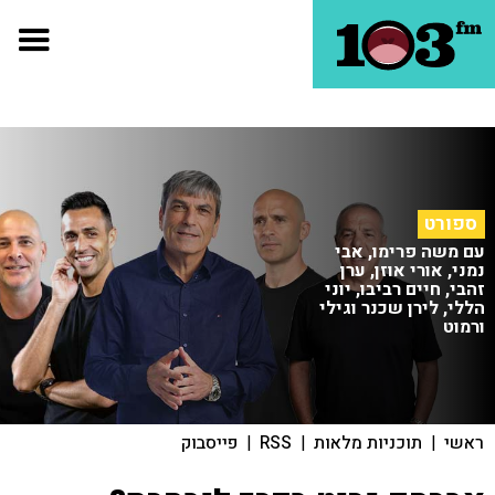
ספורט
עם משה פרימו, אבי
נמני, אורי אוזן, ערן
זהבי, חיים רביבו, יוני
הללי, לירן שכנר וגילי
ורמוט
ראשי
|
תוכניות מלאות
|
RSS
|
פייסבוק