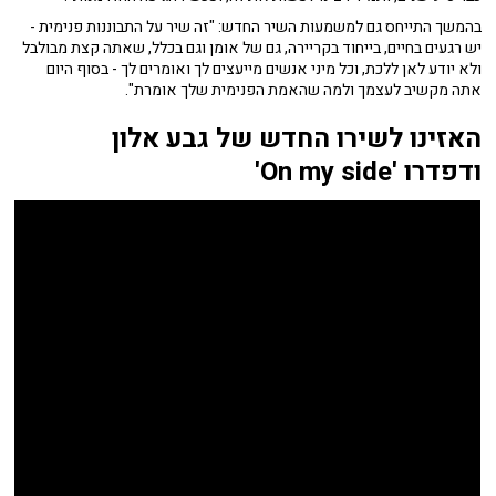
בהמשך התייחס גם למשמעות השיר החדש: "זה שיר על התבוננות פנימית -
יש רגעים בחיים, בייחוד בקריירה, גם של אומן וגם בכלל, שאתה קצת מבולבל
ולא יודע לאן ללכת, וכל מיני אנשים מייעצים לך ואומרים לך - בסוף היום
אתה מקשיב לעצמך ולמה שהאמת הפנימית שלך אומרת".
האזינו לשירו החדש של גבע אלון
ודפדרו 'On my side'