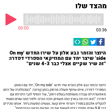
מהצד שלו
00:00
03:36
היוצר והזמר גבע אלון על שירו החדש 'On my
side' שיצר יחד עם המוזיקאי הספרדי דפדרו:
"זה שיר שקיים אצלי כבר 4-3 שנים"
היוצר והזמר גבע אלון הוציא שיר חדש 'On my side', יחד עם האומן
הספרדי דפדרו, איתו שיתף פעולה מרחוק בזמן קורונה: "הטכנולוגיה של היום
מאפשרת לנו עבודה משותפת בשלט רחוק", עוד הוסיף לגבי היכרותו עם
דפדרו: "הוא היה פה בארץ כמה פעמים, וככה הכרנו. ולפני כמה שנים נסעתי
להקליט אלבום בספרד ויצרתי איתו קשר, ועשינו הופעות ביחד. אנחנו מכירים
כבר 9-8 שנים, ותמיד רצינו לעשות את זה, ועכשיו הגיעה ההזדמנות".