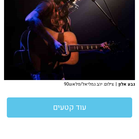
גבע אלון
| צילום: יהב גמליאל/פלאש90
עוד קטעים