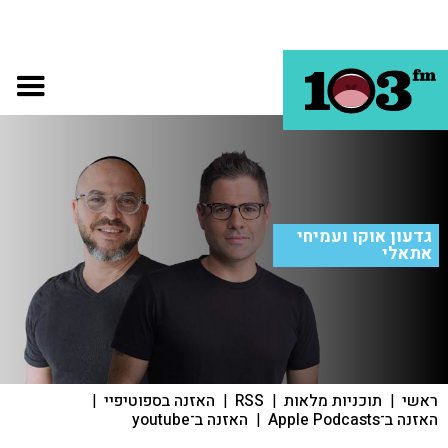
גדעון אוקו ועמיחי
אתאלי
ראשי
|
תוכניות מלאות
|
RSS
|
האזנה בספוטיפיי
|
האזנה ב־Apple Podcasts
|
האזנה ב־youtube