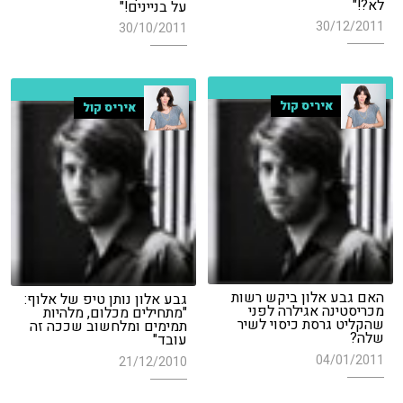
לא?!"
על בניינים!"
30/12/2011
30/10/2011
איריס קול
איריס קול
האם גבע אלון ביקש רשות
גבע אלון נותן טיפ של אלוף:
מכריסטינה אגילרה לפני
"מתחילים מכלום, מלהיות
שהקליט גרסת כיסוי לשיר
תמימים ומלחשוב שככה זה
שלה?
עובד"
04/01/2011
21/12/2010