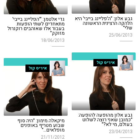
גבע אלון: "ה'פליינג בייבי' היא
גדי אלטמן: "'הפליינג בייבי'
הלהקה הרצינית הראשונה
מתאחדים לשתי הופעות
שלי"
בעבור אלו שאוהבים רוקנרול
מזוקק"
25/06/2013
18/06/2013
איריס קול
איריס קול
גבע אלון מהופעה להופעה:
"כמובן שאני רוצה לשלוט
מיקאלה מימון: "היה סוף
בעולם, מי לא?"
שבוע מטריף באופנים
מופלאים..."
23/04/2013
21/11/2012