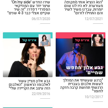
"הוא הוציא אותי מתקופה
שירו החדש 'On my side'
מעורערת. לא היו לנו שום
שיצר יחד עם המוזיקאי
יומרות, עבדנו משיר לשיר
הספרדי דפדרו: "זה שיר
והם התחילו לזרום"
שקיים אצלי כבר 4-3 שנים"
06/07/2020
12/07/2021
איריס קול
איריס קול
גבע אלון 'מחפש
שמיים'
"ברגע שעשיתי את המהלך
גבע אלון מציין עשור
לעשות אלבום בעברית
לאלבומו הראשון: "האלבום
הרגשתי תחושת קרבה חזקה
הזה עיצב את הקריירה שלי"
לחומר"
22/09/2016
10/12/2017