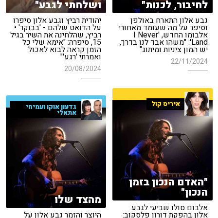
לחיבור, לכנות"
ושלחתי לגבע"
גבע אלון התארח באולפן
יהודית רביץ וגבע אלון סיפרו
וסיפר על מה שעומד מאחורי
על הדואט שלהם - 'בבוקר' •
אלבומו החדש, 'I Never
רביץ, שהלחינה את השיר בגיל
Land': "משהו אבד לנו בדרך,
15, סיפרה: "אימא שלי כל
יש המון ציניות ומיתוג"
הזמן קראה לבוא לאכול
ואמרתי 'רגע'"
22/11/2024
20/08/2024
איריס קול
גדעון אוקו ועמיחי
אתאלי
"האדם הנכון בזמן
הנכון"
מהצד שלו
אלבום סולו שביעי לגבע
אלון בהפקת דורון פלסקוב:
היוצר והזמר גבע אלון על