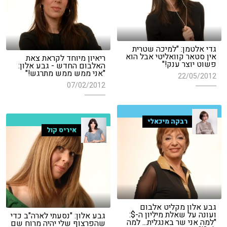
גדי אלטמן: "למיכה שטרית
אין סטאר קוואליטי אבל הוא
ריאיון מיוחד לקראת צאת
פשוט יוצר ענק!"
האלבום החדש - גבע אלון:
"אני ממש ממש מתרגש!"
22/05/2012
07/02/2012
רבקה מיכאלי
איריס קול
גבע אלון מקליט אלבום
ועונה על שאלת מיליון ה-$:
גבע אלון: "נסעתי לארה"ב כדי
"למה אני שר באנגלית... למה
שהפרצוף שלי יהיה מרוח שם