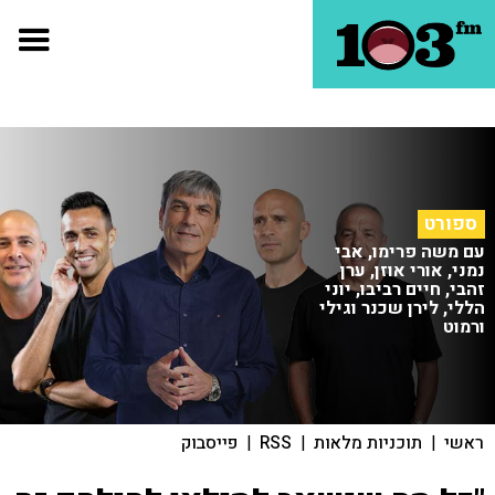
ספורט
עם משה פרימו, אבי
נמני, אורי אוזן, ערן
זהבי, חיים רביבו, יוני
הללי, לירן שכנר וגילי
ורמוט
ראשי
|
תוכניות מלאות
|
RSS
|
פייסבוק