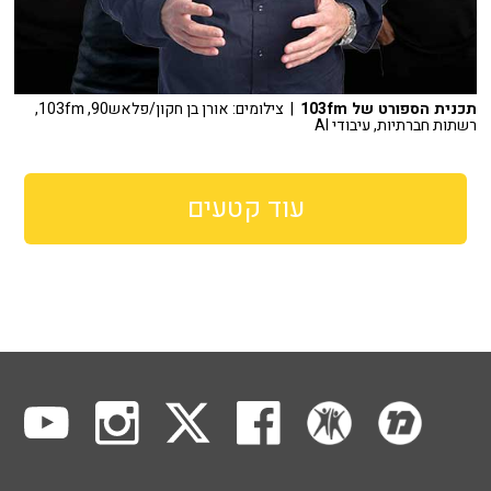
תכנית הספורט של 103fm
| צילומים: אורן בן חקון/פלאש90, 103fm,
רשתות חברתיות, עיבודי AI
עוד קטעים