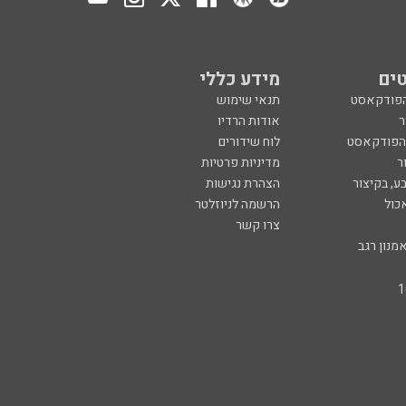
ים
מידע כללי
הפודקאסט
תנאי שימוש
ר
אודות הרדיו
 הפודקאסט
לוח שידורים
ר
מדיניות פרטיות
ע, בקיצור
הצהרת נגישות
כול
הרשמה לניוזלטר
צרו קשר
מנון רגב