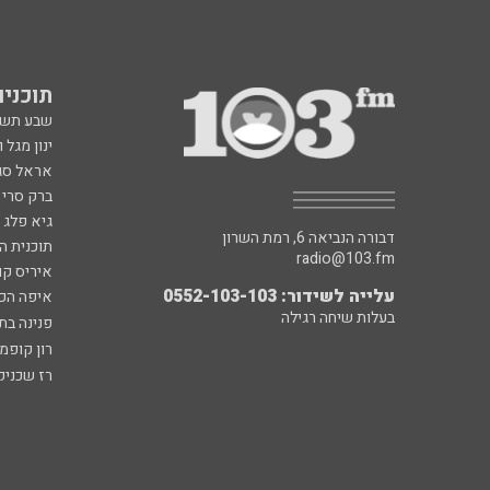
תוכניות fm
שבע תש
ינון מגל 
אראל סג"
ברק סרי 
גיא פלג
דבורה הנביאה 6, רמת השרון
תוכנית ה
radio@103.fm
איריס קו
עלייה לשידור: 0552-103-103
איפה הכ
בעלות שיחה רגילה
פנינה בת
רון קופמ
רז שכניק