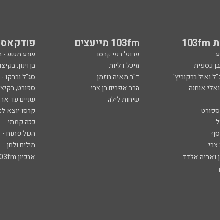
103
103fm מייעצים
פודקאסט
ע
פרופ' רפי קרסו
שבע תשע - 
ובן כספית
מיכל דליות
בן וינון, בקיצו
ל ואיל ברקוביץ'
ד"ר מאיה רוזמן
סג"ל וברקו -
ואלי אוחנה
הרב אפרים בן צבי
ספורט, בקיצו
שיחות לילה
שניים עד ארב
ספורט
קרסו יוצא לא
ל
ככה קמתי
סף
הכול פתוח - א
 צבי
מילים ולחן
ן ואריה אלדד
ארכיון 103fm