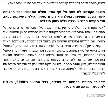
לטוס, הייתה יכולה להיות לי קריירה בין לאומית אבל אמרתי אני חיה בארץ".
משבר הקורונה לא פסח על אף אחד, ועולם התרבות חטף מהלומה
קשה כשכל ההופעות בוטלו והאירועים נפסקו, אילנית שיתפה בכאב
ועל תקופת הסגר שעברה עליה רחוק מנכדיה.
"אני שומרת על הכללים כי אין ברירה בגלל גילי, אבל אני אדם בריא. כל
התקופה שהיה אסור לצאת מהבית לקחתי את זה בתחילה כמעין חופשה, אני
בת של חייט אז ניצלתי את זה לתפור כל מיני דברים ולסדר את הבית. לא
ראיתי את הילדים והנכדים שוחחנו רק ב'זום' ו'בפייסטיים', כשניתנה האות
זינקתי לכיוון", המשיכה וסיפרה על מצבה לאור ביטול ההופעות, "אתמול
ממש הייתי על סף דמעות, בתקופה הזו של חוסר העבודה ושל חוסר הטיפול
בעולם התרבות, כל האנשים שאני תלויה בהם מאחורי הקלעים שזאת
הפרנסה שלהם, אני לא יכולה לעשות שום דבר עבורם. זה כואב מאוד
שהורסים לנו, ואין מענה מהממשלה. ומוזיקה ותיאטרון כל הדברים האלה הם
דברים שנותנים ריפוי לנשמה וכל האנשים האלה הם זקוקים לזה, אי אפשר
לחיות בלי תרבות".
אלבומי המופת בהגשת רז שכניק, בכל חמישי ב־21:00, האזינו
לתוכנית המלאה עם אילנית.
16/07/2020