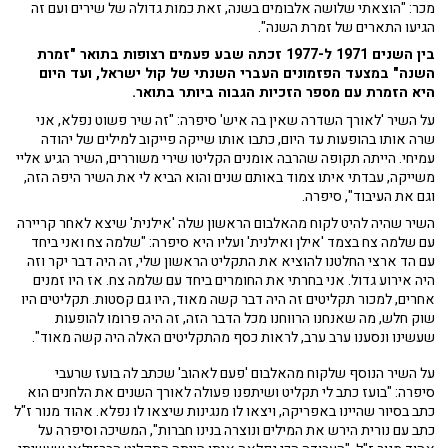
מכר: "הוצאתי שלושה אלבומים בשנה, זאת כמות גדולה של שירים ועם זה
הגיעו התארים של זמרת השנה".
בין השנים 1971 ל-1977 זכתה שבע פעמים רצופות בתואר "זמרת
השנה" במצעד הפזמונים העברי השנתי של קול ישראל, ועד היום
היא הזמרת עם מספר הזכיות הגבוה ביותר בתואר.
על השיר 'לאורך השדרה שאין בה איש' סיפרה: "זה שיר פשוט נפלא, אני
שרה אותו בהופעות עד היום, כתבו אותו שייקה פייקוב למילים של יהודה
עמיחי. הייתה תקופה שהרבה אומנים הקליטו שירי משוררים, השיר הגיע אליי
משייקה, עבדתי איתו צמוד באותם שנים והוא הביא לי את השיר היפה הזה,
וגם את העיבוד", סיפרה.
השיר שהיה להיט לקוח מהאלבום הראשון שלה 'אילנית' שיצא לאחר קריירה
עם שלמה צח בצמד 'אילן ואילנית' ועליו היא סיפרה: "שלמה צח ואני ביחד
עם הד ארצי החלטנו להוציא את התקליט הראשון שלי, זה היה דבר יקר וזה
היה אירוע גדול. אני בחרתי את החומרים ביחד עם שלמה צח. אז היו זמנים
אחרים, למכור תקליטים זה היה דבר קשה מאוד, היו גם קסטות. תקליטים היו
שוק חלש, מה שאנחנו הרווחנו מכל הדבר הזה, זה היה פרומו להופעות
שעשינו ונסענו ערב ערב, לראות כסף מהתקליטים האלה היה קשה מאוד".
על השיר הנוסף שלקוח מהאלבום 'פעם לאהוב' שכתב לה בועז שרעבי
סיפרה: "בועז כתב לי תקליט ושיתפנו פעולה לאורך השנים את הלחנים הוא
כתב בסיור שהיינו באפריקה, ויצאו לו מנגינות שיצאו לו נפלא. אהוד מנור ז"ל
כתב עם נורית הירש את המילים ונוצרה בנינו חברות", המשיכה וסיפרה על