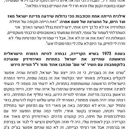
אהוד מנור ז"ל, "העבודה הכי נפלאה איתו הייתה התקליט הברזילאי שעשיתי,
ישבנו במטבח הקטן שלו והוא חרז לי את השירים בצורה נפלאה".
אילנית הייתה אחת הכוכבות הכי גדולות שידעה מדינת ישראל מאז
ועד היום, על ההערצה של פעם אמרה:
"זאת הייתה תקופה של תחילת
הטלוויזיה אז לא כל כך זיהו אותי, ידעו לזהות בגלל השיער הארוך. אני
השתדלתי לשמור על עצמי, למרות שנסעתי באוטובוסים הרכבתי משקפיים,
השאלות היו 'זאת את או זה לא את', אבל די שמרתי על הפרטיות שלי. לא
חדרו לי לחיים, עד היום לא עלה לי הפרסום לראש".
בשנת 1973 בשיא הקריירה, נבחרה להיות הזמרת הישראלית
הראשונה שתייצג את ישראל בתחרות האירוויזיון שנערכה
בלוקסמבורג עם השיר 'אי שם' שכתבו אהוד מנור ז"ל ונורית הירש
"שרנו את זה בעברית, כי זה היה ייצוג של ישראל, למרות שהיה אפשר
להקליט באנגלית. מאוחר יותר הקלטתי את זה בכמה שפות, הייתי הזמרת
הישראלית הראשונה שמשתתפת בתחרות, לא ידעתי מה מצפה לי. הגעתי
לחגיגה אופורית עם חדר עיתונאים שהימרו על איזה שיר יזכה, הייתי במקום
הראשון בהרבה מדינות. אמרתי לנורית הירש, בואי נחליף את הפתיחה, היא
רצתה שזה יהיה משהו מסתורי, ואמרתי לה שיש שלוש דקות להרשים, בואי
נתחיל ישר, והיא לא הסכימה. באה אן מארי דוד עם הפזמון ישר בתחילת
השיר וזכתה, נשארנו בקשר אחרי, ולפני כמה שנים הופענו יחד עם
הפילהרמונית של חיפה, היה קונצרט מדהים. האירוויזיון הרים מאוד את
הקריירה הבין לאומית שלי, היה לי חוזה תקליטים והציעו לי לגור או בצרפת
או בגרמניה אבל אני רציתי הבייתה, זה לא כמו שהיום אפשר בצ'יק צ'ק