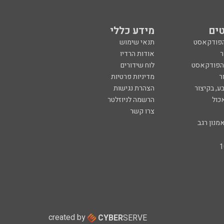
ים
מידע כללי
הפודקאסט
תנאי שימוש
ר
אודות הרדיו
 הפודקאסט
לוח שידורים
ר
מדיניות פרטיות
ע, בקיצור
הצהרת נגישות
כול
הרשמה לניוזלטר
צרו קשר
מנון רגב
created by
CYBER
SERVE