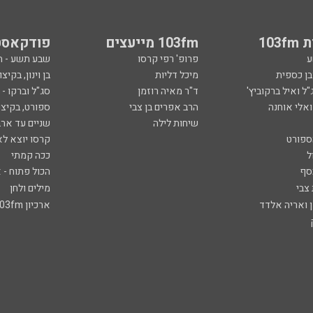
103
103fm מייעצים
פודקאסט
ע
פרופ' רפי קרסו
שבע תשע - 
ובן כספית
מיכל דליות
בן וינון, בקיצו
ל ואיל ברקוביץ'
ד"ר מאיה רוזמן
סג"ל וברקו -
ואלי אוחנה
הרב אפרים בן צבי
ספורט, בקיצו
שיחות לילה
שניים עד ארב
ספורט
קרסו יוצא לא
ל
ככה קמתי
סף
הכול פתוח - א
 צבי
מילים ולחן
ן ואריה אלדד
ארכיון 103fm