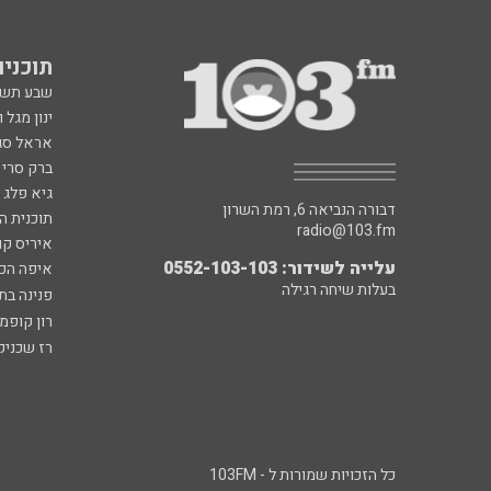
תוכניות fm
שבע תש
ינון מגל 
אראל סג"
ברק סרי 
גיא פלג
דבורה הנביאה 6, רמת השרון
תוכנית ה
radio@103.fm
איריס קו
עלייה לשידור: 0552-103-103
איפה הכ
בעלות שיחה רגילה
פנינה בת
רון קופמ
רז שכניק
כל הזכויות שמורות ל - 103FM