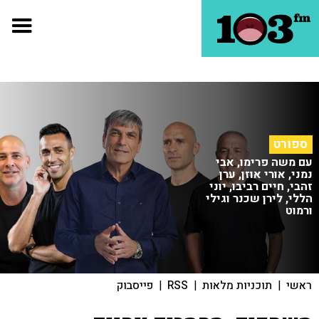
ספורט
עם משה פרימו, אבי
נמני, אורי אוזן, ערן
זהבי, חיים רביבו, יוני
הללי, לירן שכנר וגילי
ורמוט
ראשי
|
תוכניות מלאות
|
RSS
|
פייסבוק