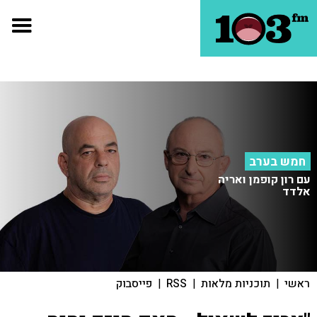
חמש בערב
עם רון קופמן ואריה
אלדד
ראשי
|
תוכניות מלאות
|
RSS
|
פייסבוק