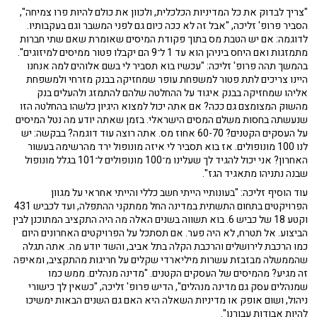
"צריך לבדוק את כל המדיניות הכלכלית, ולכוון את כולם להיות פרו צמיחה",
הסביר פרופ' זליכה, "אבל זה לא ככה כיום גם לפני המשבר וגם בעקבותיו.
לדוגמה: אם יש הטבת מס בתוך פקודת המיסים שאומרת שאם שתי חברות
מתמזגות ואם היחס ביניהן הוא עד 1 ל־9 הם יקבלו פטור ממיסים למיזוגים".
בהמשך תהה פרופ' זליכה: "עכשיו בוא תסביר לי בשם אלוהים למה אנחנו
היינו צריכים לתת פטור למשפחת עופר שמחזיקה בבנק מזרחי ולמשפחת
אליהו שמחזיקה בבנק איגוד על ההחלטה שלהם להתמזג ולהעלים בנק
מהשוק המצומצם גם ככה? אם אתה יכול למצוא היגיון כלשהו בהחלטה הזו
שנעשתה בחסות משלם המסים הישראלי. בזמן שאתה יודע מה נטל המיסים
על העסקים הקטנים? 60-70 אחוז מס. אתה רוצה עוד דוגמה? בבקשה: יש
לנו 100 מונופולים. אז בוא תסביר לי איזה מונופול ירד מהרשימה בעשור
האחרון? אני יכול להגיד לך שעלינו מ־100 מונופולים ל־101 בגלל מונופול
שבנה נתניהו מתאגיד הגז".
עוד הוסיף זליכה: "בעונותיי הייתי חשב כללי והייתי אחראי על מגוון
הפרויקטים בתחום התשתית במדינה החל ממתקני ההתפלה, ועד לכביש 431
וקטע 18 של כביש 6. בוא תשווה בשנים האלה מה היה התקציב המתוכנן לבין
הביצוע. אל תטרח, לא היה פער. אם תסתכל על הפרויקטים האחרונים היום
כמו הרכבת לירושלים והרכבת הקלה בתל אביב, והשד יודע מה. אתה תגלה
שהממשלה מבזבזת עשרות מיליארדי שקלים על חריגות מהתקציב, ומאיפה
זה מגיע? מהמיסים של העסקים הקטנים. "מדינה מנהלים. ממש כמו
שמנהלים עסק גם מדינה מנהלים", הדיש פרופ' זליכה, "כשאין לך כישורי
ניהול, ושום אופק או מדיניות השאלה היא האם גם השנים הבאות ימשיכו
להיות אבודות עבורנו".