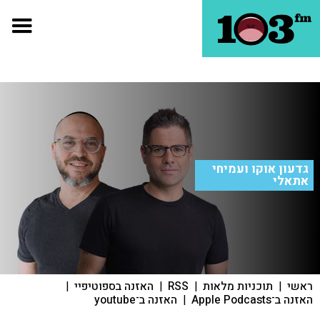
גדעון אוקו ועמיחי
אתאלי
ראשי
|
תוכניות מלאות
|
RSS
|
האזנה בספוטיפיי
|
האזנה ב־Apple Podcasts
|
האזנה ב־youtube