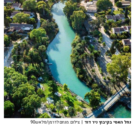
נחל האסי בקיבוץ ניר דוד
| צילום: מנחם לדרמן/פלאש90