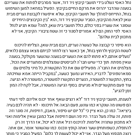
נחל האסי נשלט בידי תושבי קיבוץ ניר דוד, אשר מסרבים לפתוח את שעריהם
בטענה שהדבר יהרוס את מרקם החיים בקיבוץ. הפעיל במחאה למען השימוש
בנחל, התייחס למהלך של תושבי הקיבוץ, שלא איפשרו לקבוצת נערים מבית
שאן לצאת מהקיבוץ, הסביר שקיבוץ ניר דוד, הוא "בין הקיבוצים היחידים
שסוגר את שעריו בפני כולם, כולל תושבי בית שאן, למה? שמא תגיע לנחל
האסי. לפי החוק הם לא אמורים לסגור כי זה שטח ציבורי. הקיבוץ, אני לא
מתכוון לבית שלהם".
הוא סיפר כי קבוצה של כעשרה נערים, רובם מבית שאן, הצליחו להיכנס
לשטח הקיבוץ ולרחוץ בנחל, אך כאשר רצו לחזור לביתם מצאו עצמם כלואים,
"נועלים אותם, לא פתחו להם את השערים בטענה שהשער מקולקל, בטענה
שאין מפתח. תוך כדי שיש חבר'ה לוביסטים שמצלמים ומתעדים את הכול,
מצלמים את החבר'ה. מפעילים שם את כל התקשורת, כל מיני צלמים עם
סמארטפונים". לדבריו, האירוע נמשך כשעה, "במקביל הייתה אמא שחיכתה
בחוץ, התקשרה למשטרה, הנערים התקשרו למשטרה, המשטרה לא הגיעה.
עוד פעם מתקשרים ולא מגיעים. בסוף הגיעה המשטרה, אבל לקח לה המון
זמן להגיע".
לטענתו, תושבי קיבוץ ניר דוד "לא רוצים שאף אחד יכנס אליהם. לפי דעתי
הם פשוט מה שנקרא כמו עונש, פעם הבאה אל תיכנסו - לא תהיה לכם בעיה
ביציאה". כמו כן, הוא ציין כי "כל יום יש סיפור, מאבק, דחיפות, זה סוגר וזה
פותח, זה עולה מעל הגדר. היו פה ושם דחיפות אבל כמובן שאין אלימות ואני
לא מתכוון שתהיה אלימות. להיכנס רגיל אתה לא יכול, אז הדרך זה רק
להתפלח, כשפותחים שער ואתה קופץ ונכנס. כמו שהשוטר אומר, אם אתה
רוצה תקפוץ מעל הגדר, אני לא יכול לעשות לך כלום". הפעיל הסביר כי מותר