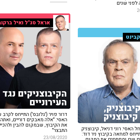
 לפני שנים
2
אראל סג"ל ואיל ברקוב
בינט
הקיבוצניקים נגד
העירוניים
יבוצניק,
קיבוצניק
דרור פויר ('גלובס') התייחס לקרב 
האסי: "אלה מאבקים דוריים, ואתה 
את הקיבוץ, שבמקום להבין ולהכיל
 האסי: רוני דניאל, קיבוצניק
התבצר"
ייחס למחאה בקיבוץ ניר דוד:
23/08/2020
ם שם ומפתחים את המקום