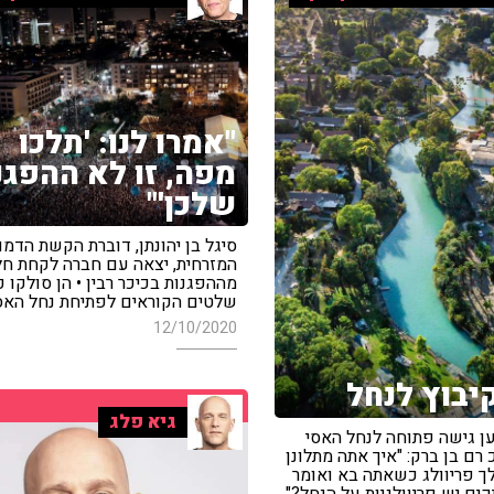
"אמרו לנו: 'תלכו
מפה, זו לא ההפגנ
שלכן'"
סיגל בן יהונתן, דוברת הקשת הדמו
המזרחית, יצאה עם חברה לקחת ח
מההפגנות בכיכר רבין • הן סולקו כ
שלטים הקוראים לפתיחת נחל האס
12/10/2020
קיבוץ לנחל
גיא פלג
ן גישה פתוחה לנחל האסי
רם בן ברק: "איך אתה מתלונן
ך פריוולג כשאתה בא ואומר
ים יש פריוולגיות על הנחל?"