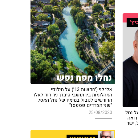
יץ'
נחלו מפח נפש
אלי לוי ('חדשות 13') על חילופי
המהלומות בין תושבי קיבוץ ניר דוד לאלו
הדורשים לטבול במימיו של נחל האסי:
"שני הצדדים פספסו"
על נחל
25/08/2020
רואה
, ישר