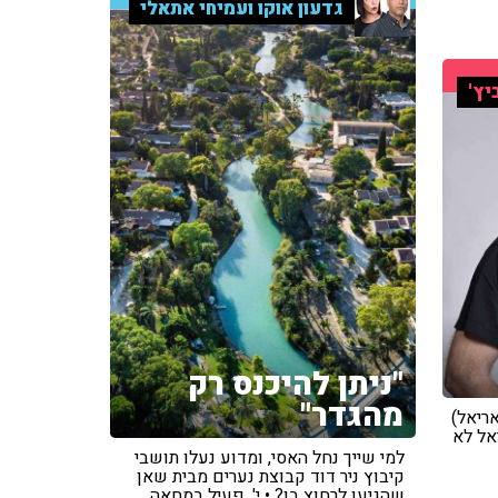
גדעון אוקו ועמיחי אתאלי
יץ'
"ניתן להיכנס רק
מהגדר"
אריאל)
אל לא
למי שייך נחל האסי, ומדוע נעלו תושבי
קיבוץ ניר דוד קבוצת נערים מבית שאן
שהגיעו לרחוץ בו? • י', פעיל במחאה