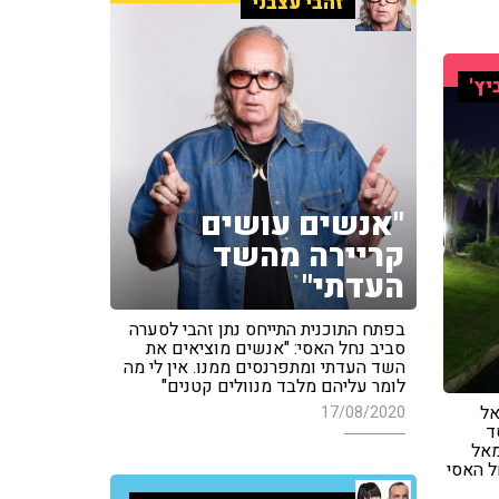
זהבי עצבני
יץ'
"אנשים עושים
קריירה מהשד
העדתי"
בפתח התוכנית התייחס נתן זהבי לסערה
סביב נחל האסי: "אנשים מוציאים את
השד העדתי ומתפרנסים ממנו. אין לי מה
לומר עליהם מלבד מנוולים קטנים"
אל
17/08/2020
ד
מאל
חל האסי