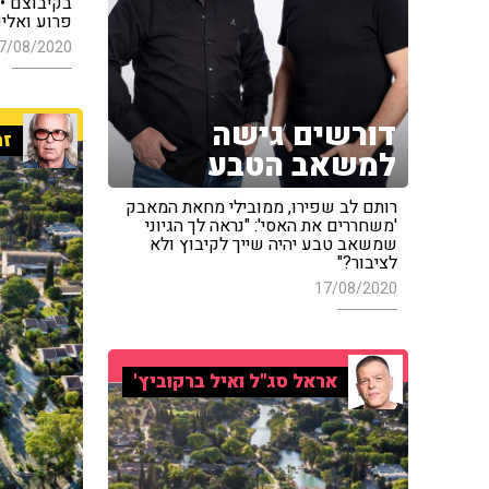
בקיבוצם • 
פרוע ואלים
7/08/2020
דורשים גישה
זה
למשאב הטבע
רותם לב שפירו, ממובילי מחאת המאבק
'משחררים את האסי': "נראה לך הגיוני
שמשאב טבע יהיה שייך לקיבוץ ולא
לציבור?"
17/08/2020
אראל סג"ל ואיל ברקוביץ'