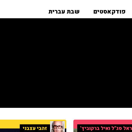
פודקאסטים
שבת עברית
אל סג"ל ואיל ברקוביץ'
זהבי עצבני