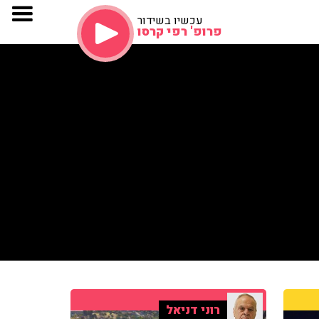
עכשיו בשידור
פרופ' רפי קרסו
רוני דניאל