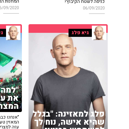
המחנות האמ
כניסה לשטח הקיבוץ?
6/09/2020
06/09/2020
גיא פלג
גי
"למה 
את עז
המצרי
פלג למאזינה: "בגלל
"אנחנו כבר
שהיא אישה, נוח לך
המאזין טע
עזה למצרים