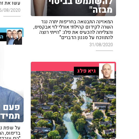
להשתמש בביטוי
עשו את זה
מבזה"
6/08/2020
המאזינה התבטאה בחריפות יתרה נגד
השרה לקידום קהילתי אורלי לוי אבקסיס,
והצליחה להכעיס את פלג: "הייתי רוצה
הק
להתווכח על סגנון הדברים"
31/08/2020
גיא פלג
פעם ק
תמיד 
על שפת נחל
בדימוס, הת
"הם עובדי