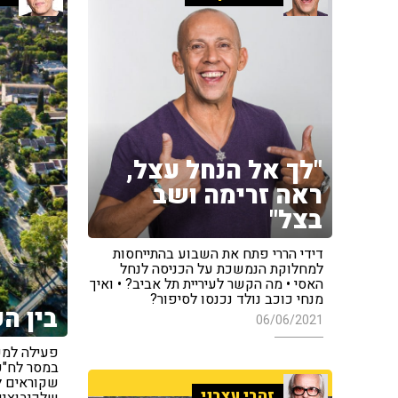
"לך אל הנחל עצל,
ראה זרימה ושב
בצל"
דידי הררי פתח את השבוע בהתייחסות
למחלוקת הנמשכת על הכניסה לנחל
האסי • מה הקשר לעיריית תל אביב? • ואיך
מנחי כוכב נולד נכנסו לסיפור?
בין ה
06/06/2021
פעילה למע
במסר לח"כ 
שקוראים ל
זהבי עצבני
שלקיבוצניק