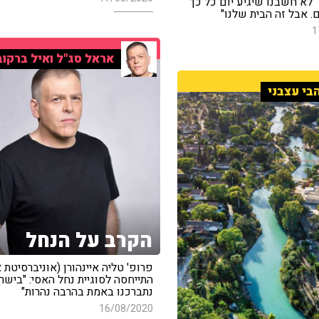
"לא חשבנו שיגיע יום כל כך
. אבל זה הבית שלנו"
1
אראל סג"ל ואיל ברקוב
בי עצבני
הקרב על הנחל
פרופ' טליה איינהורן (אוניברסיטת 
התייחסה לסוגיית נחל האסי: "בישר
נתברכנו באמת בהרבה נהרות"
16/08/2020