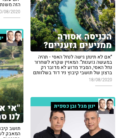
הזה משנת 1936 אין להם אמירה?
0/08/2020
הכניסה אסורה
ינ
ממניעים גזעניים?
"אם לא תינתן גישה לנחל האסי - תהיה
במעשה גזענות": המאזין שקרא לשחרור
נחל האסי, הסביר מדוע לא מדובר רק
ברצון של תושבי קיבוץ ניר דוד בשלוותם
18/08/2020
"אי א
ינון מגל ובן כספית
לנו ס
תושב קיבוץ
המאבק לשי