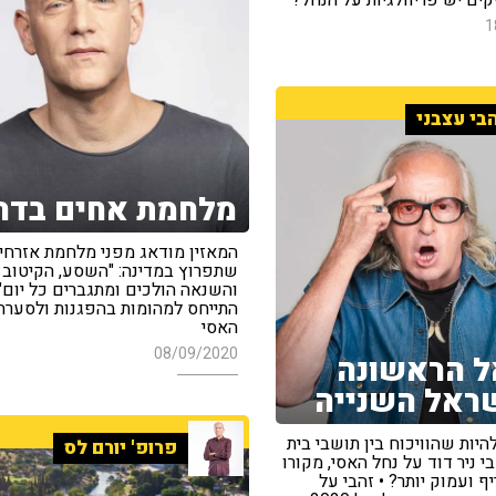
1
בי עצבני
מלחמת אחים בדר
המאזין מודאג מפני מלחמת אזרחי
שתפרוץ במדינה: "השסע, הקיטוב
והשנאה הולכים ומתגברים כל יום" 
התייחס למהומות בהפגנות ולסערת
האסי
08/09/2020
 הראשונה
היות שהוויכוח בין תושבי בית
פרופ' יורם לס
 ניר דוד על נחל האסי, מקורו
ף ועמוק יותר? • זהבי על