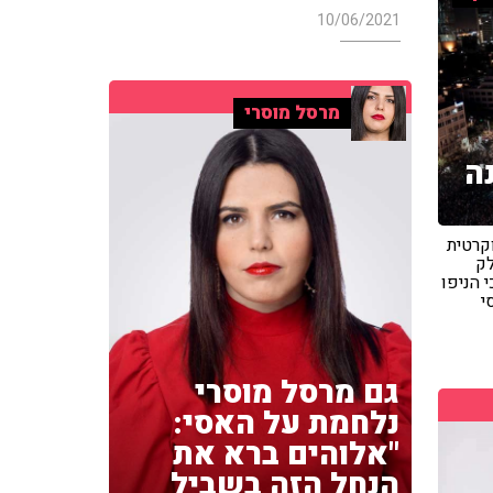
10/06/2021
מרסל מוסרי
ה
קרטית
לק
י הניפו
י
גם מרסל מוסרי
נלחמת על האסי:
"אלוהים ברא את
הנחל הזה בשביל