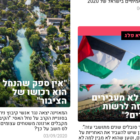
יתיים בישראל של 2020
0
א פלג
"אין ספק שהנחל
הוא רכושו של
לא מעבירים
הציבור"
ה לרשות
ם?"
המאזינה יצאה נגד אנשי קיבוץ ניר 
בסוגיית הקרב על נחל האסי: "הקיב
מקבלים ארנונה משטחים עצומים" 
 סובלים שנים מתושבי עזה":
לס חשב על כך?
ן שיש להעביר את האחריות על
03/09/2020
, וטען שהוא לא מבין למה לא