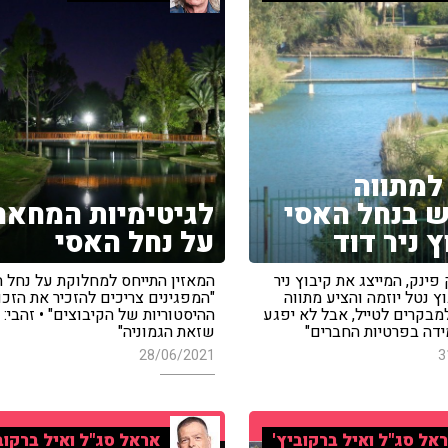
למתווה
 בנחל האסי
לגיטימיות המחאה
 ניר דוד
על נחל האסי
 פינק, המייצג את קיבוץ ניר
המאזין התייחס למחלוקת על נחל ה
וץ נטל יוזמה והציע מתווה
"המפגינים צריכים להזכיר את הזכו
בקרים לטייל, אבל לא יפגע
ההיסטוריות של הקיבוצים" • זהבי: "
ידה בפרטיות החברים"
שזאת הגמוניה"
28/06/2021
3
אל סג"ל ואיל ברקוביץ'
אראל סג"ל ואיל ברקוב