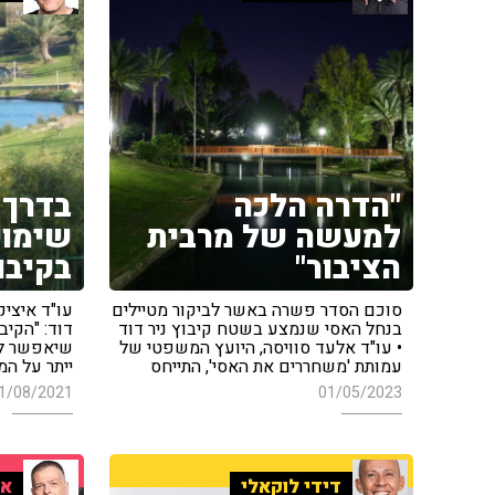
"הדרה הלכה
בדרך 
למעשה של מרבית
שימוש
הציבור"
בקיבוץ
סוכם הסדר פשרה באשר לביקור מטיילים
עו"ד איציק
בנחל האסי שנמצע בשטח קיבוץ ניר דוד
דוד: "הקיב
• עו"ד אלעד סוויסה, היועץ המשפטי של
שיאפשר למ
עמותת 'משחררים את האסי', התייחס
ייתר על המ
1/08/2021
01/05/2023
דידי לוקאלי
אר