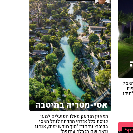
אסי:
יות
יגידו
אסי-מטריה במיטבה
המאזין הזדעק מאלו הפועלים למען
כניסת כלל אזרחי המדינה לנחל האסי
בקיבוץ ניר דוד: "תוך חודש ימים, אנחנו
יץ'
נראה שם מזבלה עירונית"