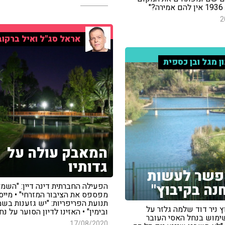
"
2
אראל סג"ל ואיל ברקוב
ון מגל ובן כספית
המאבק עולה על
גדותיו
פשר לעשות
חנה בקיבוץ"
הפעילה החברתית דינה דיין: "השמ
מפספס את הציבור המזרחי" • מייס
תנועת הפריפריות: "יש גזענות בש
 ניר דוד שלמה גלזר על
ובימין" • האזינו לדיון הסוער על נ
מוש בנחל האסי העובר
17/08/2020