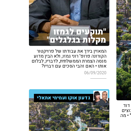
"תוקעים לגמזו
מקלות בגלגלים"
המאזין בירך את עבודתו של פרויקטור
הקורונה פרופ' רוני גמזו, ולא הבין מדוע
מנסה הצמרת הממשלתית, לדבריו, לבלום
אותו • האם זהבי הסכים עם דבריו?
06/09/2020
גדעון אוקו ועמיחי אתאלי
דוד
וצים
• מה