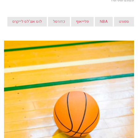
ספורט
NBA
פלייאוף
כדורסל
לוס אנג'לס לייקרס