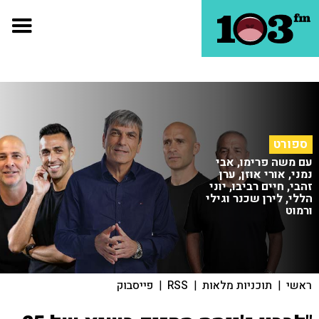
ספורט
עם משה פרימו, אבי
נמני, אורי אוזן, ערן
זהבי, חיים רביבו, יוני
הללי, לירן שכנר וגילי
ורמוט
ראשי
|
תוכניות מלאות
|
RSS
|
פייסבוק