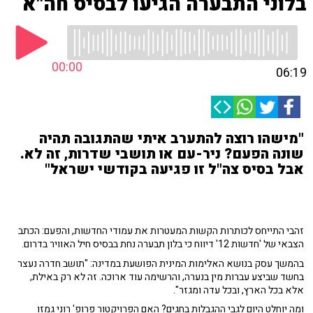
בלוני התבערה הגיעו לבסיס חה"א
00:00
06:19
"מישהו רוצה להתערב איתי שהתגובה תהיה
שונה הפעם? ניר-עם או תושבי שדרות, זה לא.
אבל בסיס צה"ל זו פגיעה בקודשי ישראל"
זהבי התייחס לכותרות הקשות המעטרות את עמודי החדשות, והפעם: הכתב
הצבאי של 'חדשות 12' דיווח כי בלון תבערה נחת בבסיס חיל האוויר בדרום.
בהמשך עסק בנושא האלימות המינית הפושעת במדינה: "תושב חדרה נעצר
בחשד שביצע עברות מין בנערה, והרשימה עוד ארוכה. זה לא רק באילת,
אלא בכל הארץ, ובכל עדה ומגזר".
ומה יוחלט היום לגבי ההגבלות בחגים? האם הפרויקטור פרופ' רוני גמזו