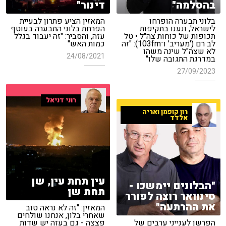
בהסלמה"
דינור"
בלוני תבערה הופרחו
המאזין הציע פתרון לבעיית
לישראל, ונענו בתקיפות
הפרחת בלוני התבערה בעוטף
תכופות של כוחות צה"ל • טל
עזה, והסביר: "זה יעבוד בגלל
לב רם ('מעריב' ו־103fm): "זה
כמות האש"
לא שצה"ל שינה משהו
24/08/2021
במדרגת התגובה שלו"
27/09/2023
רוני דניאל
רון קופמן ואריה
אלדד
עין תחת עין, שן
"הבלונים יימשכו -
תחת שן
סינוואר רוצה לפורר
את ההרתעה"
המאזין: "זה לא נראה טוב
שאחרי בלון, אנחנו שולחים
הפרשן לענייני ערבים של
פצצה - גם בעזה יש שדות