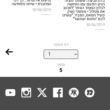
נגיעות אירוטיות", כך לפי
בלון תבערה ששוגר מעזה
המחברת • שיחה מפתיעה
הגיע הפעם עם הפתעה:
לבלון הוצמד הספר 'לאהוב
30/06/2019
את סטלה' • מוחמד (שי),
פעיל חמאס, הסביר: "עשינו
לכם 'החטא ועונשו'"
30/06/2019
דף מספר
מתוך
5