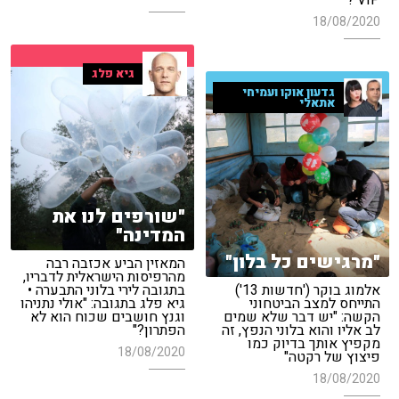
VIP'?
18/08/2020
גיא פלג
גדעון אוקו ועמיחי
אתאלי
"שורפים לנו את
המדינה"
"מרגישים כל בלון"
המאזין הביע אכזבה רבה
מהרפיסות הישראלית לדבריו,
אלמוג בוקר ('חדשות 13')
בתגובה לירי בלוני התבערה •
התייחס למצב הביטחוני
גיא פלג בתגובה: "אולי נתניהו
הקשה: "יש דבר שלא שמים
וגנץ חושבים שכוח הוא לא
לב אליו והוא בלוני הנפץ, זה
הפתרון?"
מקפיץ אותך בדיוק כמו
18/08/2020
פיצוץ של רקטה"
18/08/2020