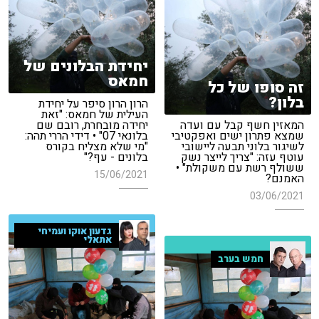
יחידת הבלונים של
חמאס
זה סופו של כל
בלון?
הרון הרון סיפר על יחידת
העילית של חמאס: "זאת
המאזין חשף קבל עם ועדה
יחידה מובחרת, רובם שם
שמצא פתרון ישים ואפקטיבי
בלונאי 07" • דידי הררי תהה:
לשיגור בלוני תבעה ליישובי
"מי שלא מצליח בקורס
עוטף עזה: "צריך לייצר נשק
בלונים - עף?"
ששולף רשת עם משקולת" •
15/06/2021
האמנם?
03/06/2021
גדעון אוקו ועמיחי
אתאלי
חמש בערב