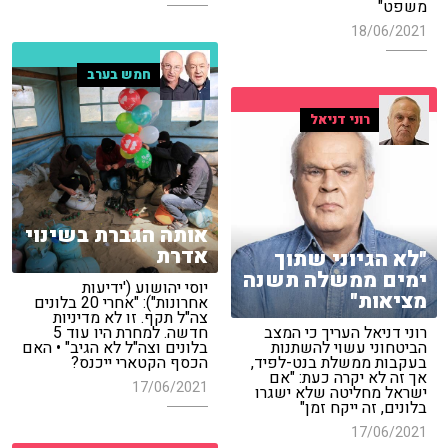
משפט"
18/06/2021
חמש בערב
רוני דניאל
אותה הגברת בשינוי
אדרת
"לא הגיוני שתוך
ימים ממשלה תשנה
יוסי יהושוע ('ידיעות
מציאות"
אחרונות"): "אחרי 20 בלונים
צה"ל תקף. זו לא מדיניות
רוני דניאל העריך כי המצב
חדשה. למחרת היו עוד 5
הביטחוני עשוי להשתנות
בלונים וצה"ל לא הגיב" • האם
בעקבות ממשלת בנט-לפיד,
הכסף הקטארי ייכנס?
אך זה לא יקרה כעת: "אם
17/06/2021
ישראל מחליטה שלא ישגרו
בלונים, זה ייקח זמן"
17/06/2021