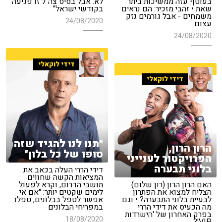
לא. אבל בסיס צה"ל זו פגיעה
בעוטף עזה ממשיכות ביתר
בקודשי ישראל"
שאת • זהבי מזכיר: הם נראים
משמחים - אבל גורמים נזק
24/08/2020
עצום
24/08/2020
דידי לוקאלי
דידי לוקאלי
"תנו לנו להגיד שזה
הרון הרון,
סופו של כל בלון"
הפרויקטור לענייני
בלוני תבערה
דידי הררי העלה בכאב את
המציאות הקשה שחווים
האם הרון הרון (רון שלום)
תושבי הדרום, וקרא לפעול
הצליח למצוא את הפתרון
לימים שקטים יותר: "אם אי
לבעיית בלוני התבערה? • וגם:
אפשר לטפל בבלונים, טפלו
מה הכעיס את דידי הררי
במפריחי הבלונים
בפרק האחרון של 'הישרדות
18/08/2020