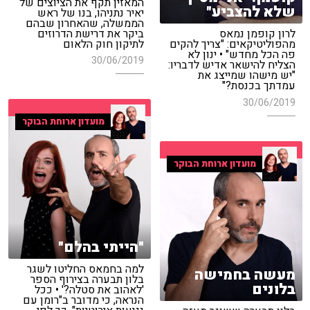
המאזין תקף את הציוצים של
שלא להצביע"
יאיר נתניהו, בנו של ראש
הממשלה, שהאחרון שבהם
ביקר את דרישת הדרוזים
לרון קופמן נמאס
לתיקון חוק הלאום
מהפוליטיקאים: "צריך להקים
פה הכל מחדש" • ינון לא
30/06/2019
הצליח להישאר אדיש לדבריו:
"יש מישהו שמייצג את
עמדתך בכנסת?"
30/06/2019
מועדון ארוחת הבוקר
מועדון ארוחת הבוקר
"הייתי בהלם"
למה בחמאס החליטו לשגר
מעשה בחמישה
בלון תבערה בצירוף הספר
בלונים
'לאהוב את סטלה?' • ככל
הנראה, כי מדובר ב"רומן עם