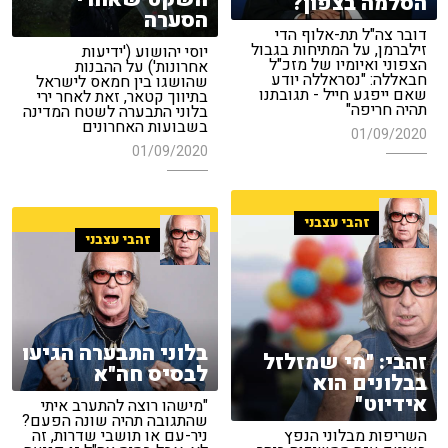
הסלמה בצפון?
הסערה
דובר צה"ל תת-אלוף הדי
זילברמן, על המתיחות בגבול
יוסי יהושוע ('ידיעות
הצפוני ואיומיו של מזכ"ל
אחרונות') על ההבנות
חבאללה: "נסראללה יודע
שהושגו בין חמאס לישראל
שאם ייפגע חייל - תגובתנו
בתיווך קטאר, זאת לאחר ירי
תהיה חריפה"
בלוני התבערה לשטח המדינה
בשבועות האחרונים
01/09/2020
01/09/2020
זהבי עצבני
זהבי עצבני
בלוני התבערה הגיעו
זהבי: "מי שמזלזל
לבסיס חה"א
בבלונים הוא
אידיוט"
"מישהו רוצה להתערב איתי
שהתגובה תהיה שונה הפעם?
ניר-עם או תושבי שדרות, זה
השריפות מבלוני הנפץ