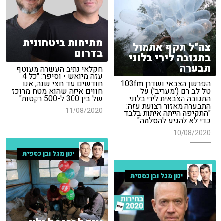
מתיחות ביטחונית
צה"ל תקף אתמול
בדרום
בתגובה לירי בלוני
תבערה
חקלאי נתיב העשרה מעוטף
עזה מיואש • וסיפר: "כל 4
הפרשן הצבאי ושדרן 103fm
חודשים עד חצי שנה, אנו
טל לב רם ('מעריב') על
חווים איזה שהוא מטח מרוכז
התגובה הצבאית לירי בלוני
של בין 300 ל-500 רקטות"
התבערה מאזור רצועת עזה:
11/08/2020
"התקיפה הייתה איתות בלבד
כדי לא להגיע להסלמה"
10/08/2020
ינון מגל ובן כספית
ינון מגל ובן כספית