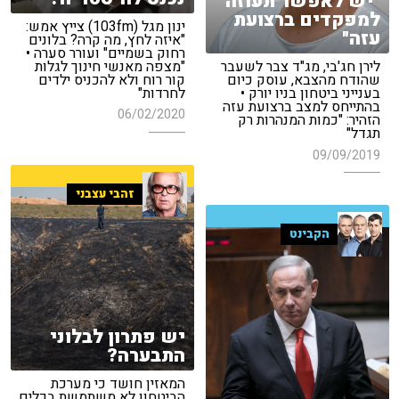
"יש לאפשר תעוזה
למפקדים ברצועת
ינון מגל (103fm) צייץ אמש:
עזה"
"איזה לחץ, מה קרה? בלונים
רחוק בשמיים" ועורר סערה •
"מצפה מאנשי חינוך לגלות
לירן חג'בי, מג"ד צבר לשעבר
קור רוח ולא להכניס ילדים
שהודח מהצבא, עוסק כיום
לחרדות"
בענייני ביטחון בניו יורק •
בהתייחס למצב ברצועת עזה
06/02/2020
הזהיר: "כמות המנהרות רק
תגדל"
09/09/2019
זהבי עצבני
הקבינט
יש פתרון לבלוני
התבערה?
המאזין חושד כי מערכת
הביטחון לא משתמשת בכלים