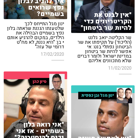
איך להגיב לבלון
נפץ שרואים
בשמיים?
"אין לבנט את
הקריטריונים כדי
ינון מגל התייחס לכך
להיות שר ביטחון"
שלטענתו הגננת שראתה בלון
נפץ בשמיים הבהילה את
שר הקליטה יואב גלנט
הילדים, במקום להרגיע אותם
(הליכוד) על תקיפתו את שר
• בן: "היא גננת, לא מח"ט
הביטחון נפתלי בנט: אי
דרומי של עזה"
אפשר להיות שר ביטחון
17/02/2020
במדינת ישראל ולומר דברים
שלא מתכוונים אליהם
11/02/2020
סיון כהן
ינון מגל ובן כספית
"אני רואה בלון
בשמיים - אז אני
נכנס להיסטריה?"