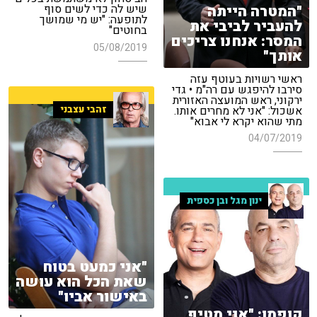
"המטרה הייתה
שיש לה כדי לשים סוף
לתופעה: "יש מי שמושך
להעביר לביבי את
בחוטים"
המסר: אנחנו צריכים
05/08/2019
אותך"
ראשי רשויות בעוטף עזה
סירבו להיפגש עם רה"מ • גדי
ירקוני, ראש המועצה האזורית
אשכול: "אני לא מחרים אותו.
זהבי עצבני
מתי שהוא יקרא לי אבוא"
04/07/2019
ינון מגל ובן כספית
"אני כמעט בטוח
שאת הכל הוא עושה
באישור אביו"
קופמן: "אני מטיף