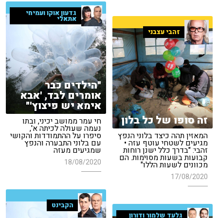
גדעון אוקו ועמיחי
אתאלי
זהבי עצבני
"הילדים כבר
אומרים לבד, 'אבא
אימא יש פיצוץ'"
זה סופו של כל בלון
חי עמר ממושב יכיני, ובתו
נעמה שעולה לכיתה א',
המאזין תהה כיצד בלוני הנפץ
סיפרו על ההתמודדות והקושי
מגיעים לשטחי עוטף עזה •
עם בלוני התבערה והנפץ
זהבי: "בדרך כלל ישנן רוחות
שמגיעים מעזה
קבועות בשעות מסוימות. הם
18/08/2020
מכוונים לשעות הללו"
17/08/2020
הקבינט
גלעד שלמור ודורון