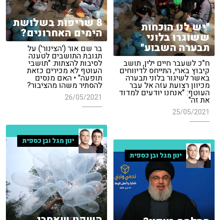
8 שריפות בשלושת
"יש לנו הוכחות
הימים האחרונים?
ששוגרו בלוני
תבערה השבוע"
בר שם אור ('הצינור') על
תגובת התושבים לטענה
ח"כ לשעבר חיים ילין, תושב
לסיבות להצתות: "תושבי
קיבוץ בארי, התייחס לדיווחים
העוטף לא מכירים כזאת
באשר לשיגור בלוני תבערה
תופעה" • האם מנסים
מכיוון רצועת עזה אל עבר
להסתיר משהו מהציבור?
העוטף: "אנחנו יודעים למדוד
26/05/2021
את זה"
25/05/2021
ינון מגל ובן כספית
ינון מגל ובן כספית
השקט שאחרי