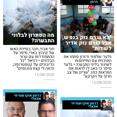
הרמן
מה הפתרון לבלוני
"לא נגרם נזק בנפש,
התבערה?
אבל נגרם נזק אדיר
לשדות"
חגי אבני, חבר בסיירת האש
של קיבוץ בארי, סיפר על
גלעד שלמור ודורון פתחו את
ההתמודדות עם טרור
התוכנית עם התייחסות
הבלונים • דניאל: "כל
לשיגור בלוני התבערה • גלעד
הדיבורים על קטסטרופה,
סיפר כי כאב לו לראות את
נדמה לי קצת מוגזמים"
המראות כמו, "שריון של צב
13/08/2020
חרוך על הקרקע"
12/08/2020
גדעון אוקו ועמיחי
אתאלי
גדעון אוקו ועמיחי
אתאלי