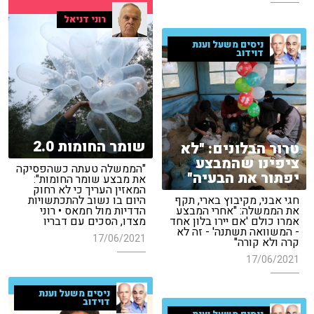
רוני דניאל
ניסים משעל וענת
דוידוב
שומר החומות 2.0
טרור הבלונים: "לא
ציפינו שהמבצע
"הממשלה טעתה כשהפסיקה
יפתור את הבעיה"
את מבצע שומר החומות":
המאזין העריך כי לא רחוק
חגי אבני, מקיבוץ בארי, תקף
היום בו נשוב להתכתשויות
את הממשלה: "אחרי המבצע
הדדיות מול חמאס • רוני
אמרו כולם 'אם יירו בלון אחד
מצדו, הסכים עם דבריו
- המשוואה תשתנה' - זה לא
17/06/2021
קרה ולא קורה"
17/06/2021
ניסים משעל וענת
דוידוב