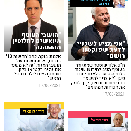
ניסים משעל וענת
דוידוב
"תושבי העוטף
מיואשים לחלוטין
"אני מציע לשכניי
מההנהגה"
לדעת שפנקסנו
רושם"
אלמוג בוקר, כתב 'חדשות 13'
בדרום, על תחושתם של
ח"כ אלון שוסטר שמתגורר
תושבי האזור: "זה לא משנה
בעוטף הגיב לחידוש שיגור
אם זה ירי רקטי או בלון,
בלוני התבערה לאזור • וגם
שמתפוצצים לילדים מעל
טען: "לא צריך להישאר
הראש"
במדיניות תגובתית, צריך לחזק
17/06/2021
את הכוחות המתונים"
17/06/2021
דידי לוקאלי
רוני דניאל