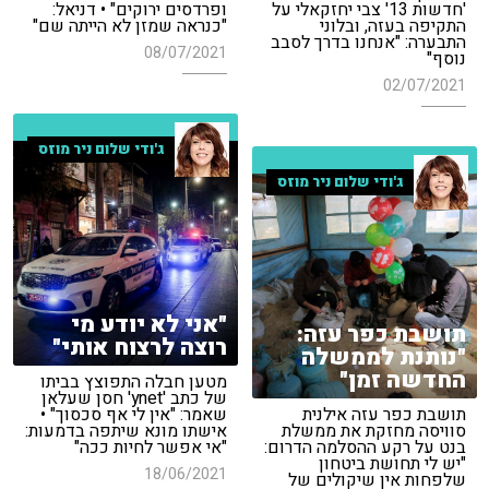
'חדשות 13' צבי יחזקאלי על
ופרדסים ירוקים" • דניאל:
התקיפה בעזה, ובלוני
"כנראה שמזן לא הייתה שם"
התבערה: "אנחנו בדרך לסבב
08/07/2021
נוסף"
02/07/2021
ג'ודי שלום ניר מוזס
ג'ודי שלום ניר מוזס
"אני לא יודע מי
תושבת כפר עזה:
רוצה לרצוח אותי"
"נותנת לממשלה
החדשה זמן"
מטען חבלה התפוצץ בביתו
של כתב 'ynet' חסן שעלאן
תושבת כפר עזה אילנית
שאמר: "אין לי אף סכסוך" •
סוויסה מחזקת את ממשלת
אישתו מונא שיתפה בדמעות:
בנט על רקע ההסלמה הדרום:
"אי אפשר לחיות ככה"
"יש לי תחושת ביטחון
18/06/2021
שלפחות אין שיקולים של