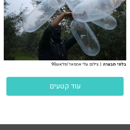
בלוני תבערה
| צילום: עלי אחמאד/פלאש90
עוד קטעים