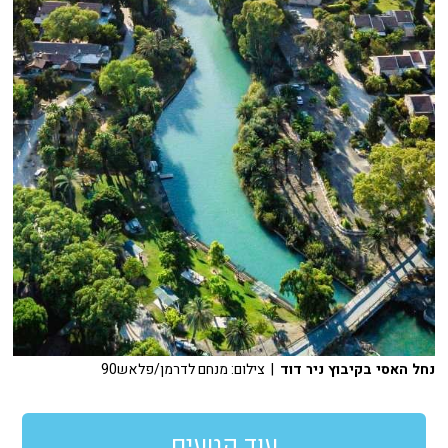
נחל האסי בקיבוץ ניר דוד
| צילום: מנחם לדרמן/פלאש90
עוד קטעים