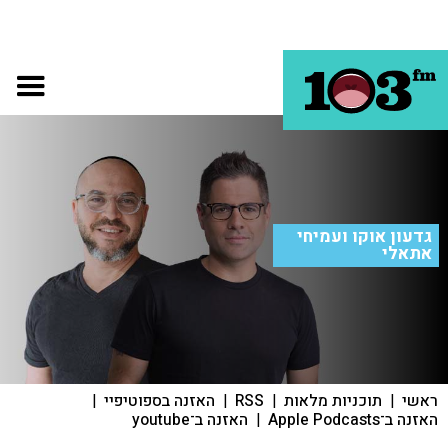
גדעון אוקו ועמיחי
אתאלי
ראשי
|
תוכניות מלאות
|
RSS
|
האזנה בספוטיפיי
|
האזנה ב־Apple Podcasts
|
האזנה ב־youtube