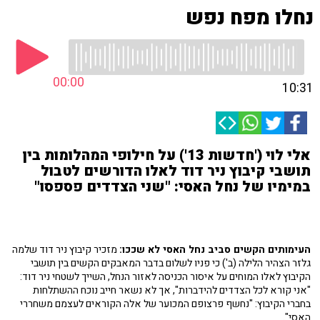
נחלו מפח נפש
00:00
10:31
אלי לוי ('חדשות 13') על חילופי המהלומות בין
תושבי קיבוץ ניר דוד לאלו הדורשים לטבול
במימיו של נחל האסי: "שני הצדדים פספסו"
העימותים הקשים סביב נחל האסי לא שככו:
מזכיר קיבוץ ניר דוד שלמה
גלזר הצהיר הלילה (ב') כי פניו לשלום בדבר המאבקים הקשים בין תושבי
הקיבוץ לאלו המוחים על איסור הכניסה לאזור הנחל, השייך לשטחי ניר דוד:
"אני קורא לכל הצדדים להידברות", אך לא נשאר חייב נוכח ההשתלחות
בחברי הקיבוץ: "נחשף פרצופם המכוער של אלה הקוראים לעצמם משחררי
האסי".