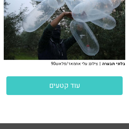
בלוני תבערה
| צילום: עלי אחמאד/פלאש90
עוד קטעים