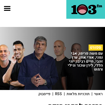
ספורט
עם משה פרימו, אבי
נמני, אורי אוזן, ערן
זהבי, חיים רביבו, יוני
הללי, לירן שכנר וגילי
ורמוט
ראשי
|
תוכניות מלאות
|
RSS
|
פייסבוק