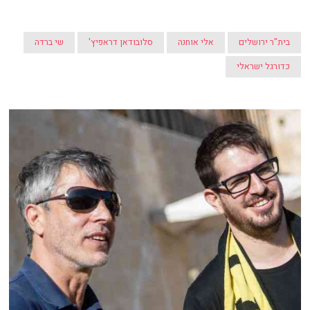
בית"ר ירושלים
אלי אוחנה
סלובודאן דראפיץ'
שי ברדה
כדורגל ישראלי