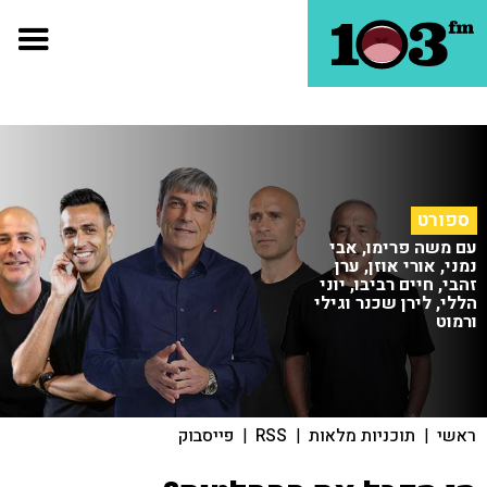
ספורט
עם משה פרימו, אבי
נמני, אורי אוזן, ערן
זהבי, חיים רביבו, יוני
הללי, לירן שכנר וגילי
ורמוט
ראשי
|
תוכניות מלאות
|
RSS
|
פייסבוק