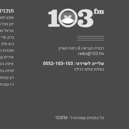
תוכניות fm
שבע תש
ינון מגל 
אראל סג"
ברק סרי 
גיא פלג
דבורה הנביאה 6, רמת השרון
תוכנית ה
radio@103.fm
איריס קו
עלייה לשידור: 0552-103-103
איפה הכ
בעלות שיחה רגילה
פנינה בת
רון קופמ
רז שכניק
כל הזכויות שמורות ל - 103FM