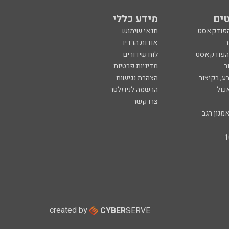
ים
מידע כללי
הפודקאסט
תנאי שימוש
ר
אודות הרדיו
 הפודקאסט
לוח שידורים
ר
מדיניות פרטיות
ע, בקיצור
הצהרת נגישות
כול
הרשמה לניוזלטר
צרו קשר
מנון רגב
created by
CYBER
SERVE