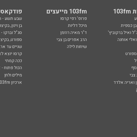
103
103fm מייעצים
פודקאסט
ע
פרופ' רפי קרסו
שבע תשע - 
ובן כספית
מיכל דליות
בן וינון, בקיצו
ל ואיל ברקוביץ'
ד"ר מאיה רוזמן
סג"ל וברקו -
ואלי אוחנה
הרב אפרים בן צבי
ספורט, בקיצו
שיחות לילה
שניים עד ארב
ספורט
קרסו יוצא לא
ל
ככה קמתי
סף
הכול פתוח - א
 צבי
מילים ולחן
ן ואריה אלדד
ארכיון 103fm