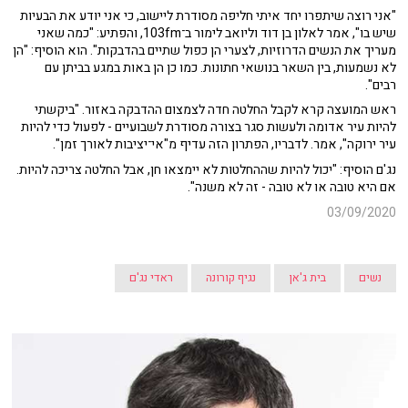
"אני רוצה שיתפרו יחד איתי חליפה מסודרת ליישוב, כי אני יודע את הבעיות
שיש בו", אמר לאלון בן דוד וליואב לימור ב־103fm, והפתיע: "כמה שאני
מעריך את הנשים הדרוזיות, לצערי הן כפול שתיים בהדבקות". הוא הוסיף: "הן
לא נשמעות, בין השאר בנושאי חתונות. כמו כן הן באות במגע בביתן עם
רבים".
ראש המועצה קרא לקבל החלטה חדה לצמצום ההדבקה באזור. "ביקשתי
להיות עיר אדומה ולעשות סגר בצורה מסודרת לשבועיים - לפעול כדי להיות
עיר ירוקה", אמר. לדבריו, הפתרון הזה עדיף מ"אי־יציבות לאורך זמן".
נג'ם הוסיף: "יכול להיות שההחלטות לא יימצאו חן, אבל החלטה צריכה להיות.
אם היא טובה או לא טובה - זה לא משנה".
03/09/2020
נשים
בית ג'אן
נגיף קורונה
ראדי נג'ם