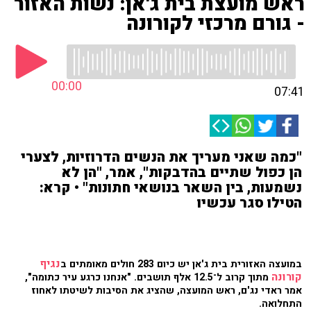
ראש מועצת בית ג'אן: נשות האזור
- גורם מרכזי לקורונה
00:00
07:41
"כמה שאני מעריך את הנשים הדרוזיות, לצערי
הן כפול שתיים בהדבקות", אמר, "הן לא
נשמעות, בין השאר בנושאי חתונות" • קרא:
הטילו סגר עכשיו
נגיף
במועצה האזורית בית ג'אן יש כיום 283 חולים מאומתים ב
קורונה
מתוך קרוב ל־12.5 אלף תושבים. "אנחנו כרגע עיר כתומה",
אמר ראדי נג'ם, ראש המועצה, שהציג את הסיבות לשיטתו לאחוז
התחלואה.