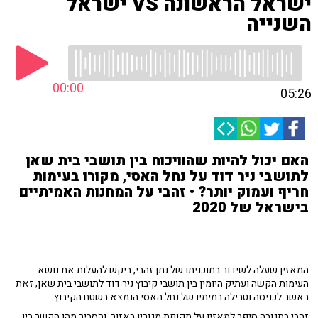
ישראל הראשונה VS ישראל
השנייה
00:00
05:26
האם יכול להיות שהוויכוח בין תושבי בית שאן
לתושבי ניר דוד על נחל האסי, מקורו בעימות
חריף ועמוק יותר? • זהבי על המחנות האמיתיים
בישראל של 2020
המאזין שעלה לשידור בתוכניתו של נתן זהבי, ביקש להעלות את נושא
העימות הקשה ועתיק היומין בין תושבי קיבוץ ניר דוד לתושבי בית שאן, זאת
באשר לכניסה וטבילה במימיו של נחל האסי הנמצא בשטח הקיבוץ.
זהבי בתגובה סיפר למאזין על תקופת מגוריו באזור, והסביר מהו הקשר בין