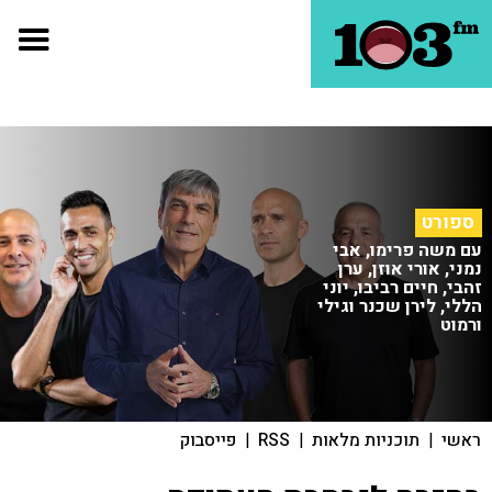
ספורט
עם משה פרימו, אבי
נמני, אורי אוזן, ערן
זהבי, חיים רביבו, יוני
הללי, לירן שכנר וגילי
ורמוט
ראשי
|
תוכניות מלאות
|
RSS
|
פייסבוק