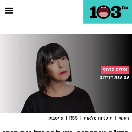
איפה הכסף
עם ענת דוידוב
ראשי
|
תוכניות מלאות
|
RSS
|
פייסבוק