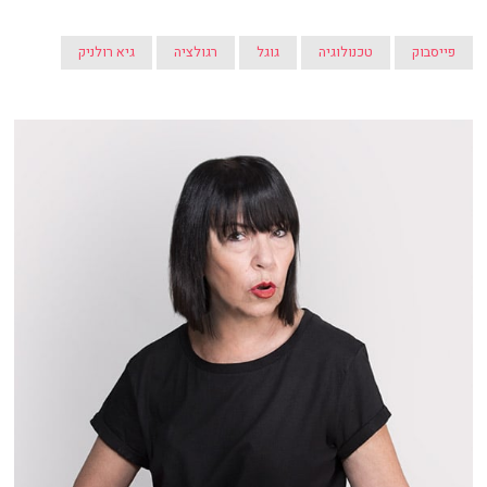
פייסבוק
טכנולוגיה
גוגל
רגולציה
גיא רולניק