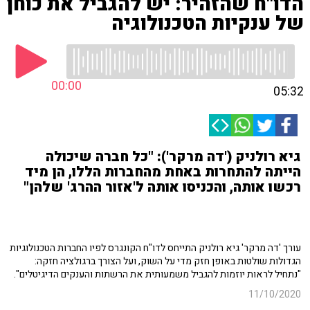
הדו"ח שהזהיר: יש להגביל את כוחן
של ענקיות הטכנולוגיה
00:00
05:32
גיא רולניק ('דה מרקר'): "כל חברה שיכולה
הייתה להתחרות באחת מהחברות הללו, הן מיד
רכשו אותה, והכניסו אותה ל'אזור ההרג' שלהן"
עורך 'דה מרקר' גיא רולניק התייחס לדו"ח הקונגרס לפיו החברות הטכנולוגיות
הגדולות שולטות באופן חזק מדי על השוק, ועל הצורך ברגולציה חזקה:
"נתחיל לראות יוזמות להגביל משמעותית את הרשתות והענקים הדיגיטלים".
11/10/2020