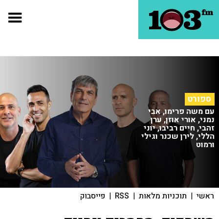
ספורט
עם משה פרימו, אבי
נמני, אורי אוזן, ערן
זהבי, חיים רביבו, יוני
הללי, לירן שכנר וגילי
ורמוט
ראשי
|
תוכניות מלאות
|
RSS
|
פייסבוק