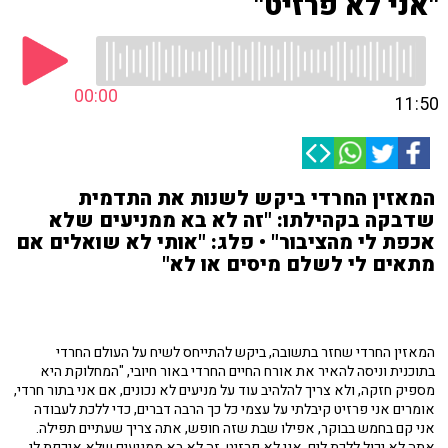
"אני לא פרזיט"
00:00
11:50
המאזין החרדי ביקש לשנות את התדמית
שדבקה בקהילתו: "זה לא בא ממניעים שלא
אכפת לי מהציבור" • פלג: "אותי לא שואלים אם
מתאים לי לשלם מיסים או לא"
המאזין החרדי שחזר בתשובה, ביקש להתייחס לשיח על העולם החרדי
בתוכנית וניסה להאיר את אורח החיים החרדי באור חיובי, "המחלוקת היא
מספיק חזקה, ולא צריך להלהיב עוד על מניעים לא נכונים, אם אני בתור חרדי,
אומרים אני פרזיט קיבלתי על עצמי כל כך הרבה דברים, כדי ללכת לעבודה
אני קם בחמש בבוקר, אפילו שבת שזה חופש, אתה צריך שעתיים תפילה.
אתה לא יכול ללכת לים, אני לא פרזיט, זה לא בא ממניעים שלא איכפת לי