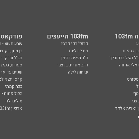
103
103fm מייעצים
פודקאסט
ע
פרופ' רפי קרסו
שבע תשע - 
ובן כספית
מיכל דליות
בן וינון, בקיצו
ל ואיל ברקוביץ'
ד"ר מאיה רוזמן
סג"ל וברקו -
ואלי אוחנה
הרב אפרים בן צבי
ספורט, בקיצו
שיחות לילה
שניים עד ארב
ספורט
קרסו יוצא לא
ל
ככה קמתי
סף
הכול פתוח - א
 צבי
מילים ולחן
ן ואריה אלדד
ארכיון 103fm