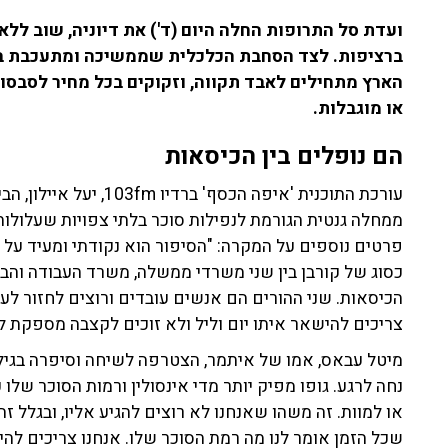
ועדת סל התרופות החלה היום (ד') את דיוניה, שוב לל
ברציפות. לצד הסחבת הכלכלית שממשיכה ומתעכבת בגל
הארץ מתחילים לאבד תקווה, וזקוקים בכל מחיר לסבסו
או מוגבלות.
הם נופלים בין הכיסאות
עורכת התוכנית 'איפה הכסף
ממחלה גנטית הגורמת לנפילות סוכר בלתי צפויות שעלולות ל
פרטים נוספים על המקרה: "הסיפור הוא נקודתי ומעיד ע
כסוג של קורבן בין שני משרדי ממשלה, משרד העבודה והברי
הכיסאות. שני ההורים הם אנשים עובדים ורוצים לחזור ל
צריכים להישאר איתו יום וליל ולא זוכים לקצבה מספקת ל
מיטל עבאס, אמו של איתמר, הצטרפה לשיחה וסיפרה בגילו
נחה לרגע. גופו מפיק יותר מדי אינסולין ורמות הסוכר שלו כ
או למוות. זה משהו שאנחנו לא רוצים להגיע אליו, ובגלל ז
שכל הזמן אומר לנו מה רמת הסוכר שלו. אנחנו צריכים להי