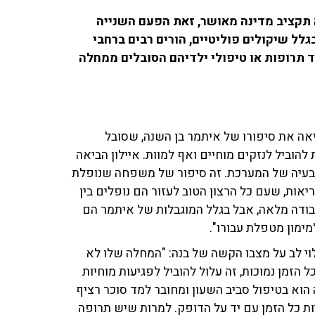
א תקציב מדינה מאושר, זאת הפעם השנייה
ל שיקולים פוליטיים, הורים רבים ברחבי
ד תרופות או טיפולי ילדיהם הסובלים ממחלה
' ברדיו 103fm, יעל איילון, הביאה את סיפורו של איתמר בן השנה, שסובל
הוביל לנזקים מוחיים ואף למוות. איילון הביאה
ל בעיה של המערכת. זה סיפור של משפחה שנופלת
אות, שעם כל הרצון הטוב לעזור הם נופלים בין
עבודה מלאה, אבל בגלל המוגבלות של איתמר הם
מימון מטפלת עבורו".
י לב על מצבו הקשה של בנה: "המחלה שלו לא
ל הזמן נמוכות, זה עלול להוביל לפגיעות מוחיות
ה הוא בטיפול סביב השעון ומחובר למד סוכר רציף
ות כל הזמן עם יד על הדופק. למרות שיש תרופה