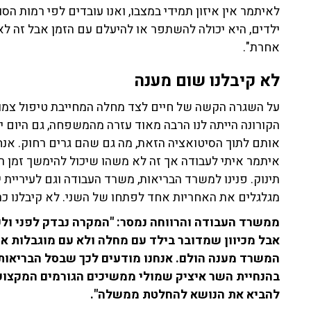
לאיתמר אין איזון תמידי במצבו, ואנו עובדים לפי רמות 
ילדים, היא יכולה להשתפר או להיעלם עם הזמן אבל זה לא 
אחרת".
לא קיבלנו שום מענה
על השגרה הקשה של חיים לצד מחלה המחייבת טיפול צמוד, 
הקורונה הייתה לנו הרבה מאוד עזרה מהמשפחה, גם היום 
אותם לתוך הסיטואציה הזאת, מה גם שהם גרים רחוק. אנח
איתמר איתי לעבודה אך זה לא משהו שיכול להימשך זמן ר
תינוק. פנינו למשרד הבריאות, משרד העבודה וגם לעיריית
מגלגלים את האחריות אחד לפתחו של השני. לא קיבלנו כר
ממשרד העבודה והרווחה נמסר: "המקרה נבדק לפני ולפנ
אבל מכיוון שמדובר בילד עם מחלה ולא עם מוגבלות או
המשרד מענה הולם. אנחנו מודעים לכך שבסל הבריאות 
בהנחיית השר איציק שמולי ממשיכים הגורמים המקצועי
להביא את הנושא להחלטת ממשלה".