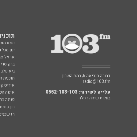
תוכניות fm
שבע תש
ינון מגל 
אראל סג"
ברק סרי 
גיא פלג
דבורה הנביאה 6, רמת השרון
תוכנית ה
radio@103.fm
איריס קו
עלייה לשידור: 0552-103-103
איפה הכ
בעלות שיחה רגילה
פנינה בת
רון קופמ
רז שכניק