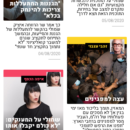
שמולי על התוכנית להכשרות
"הגננות המתעללות
מקצועיות: "גם אם חלילה
צריכות להינמק
נתקדם למצב של בחירות,
התוכנית הזאת תצא לדרך"
בכלא"
05/08/2020
כך אמר שר הרווחה איציק
שמולי בהקשר להתעללות של
הגננת והסייעות, ובהמשך
התייחס לתקציב שגרם
למשבר קואליציוני: "לא
נתמוך בתקציב חד שנתי"
זהבי עצבני
04/08/2020
איפה הכסף
עצה למפגינים
המאזין, תומך בליכוד מאז ימי
בגין אך לא מסכים עם
פעולותיו של רה"מ, העביר
שמולי על המענקים:
מסר למפגינים ברחבי הארץ:
"לא כולם יקבלו אותו
"תפנו את הרפש לתומכי