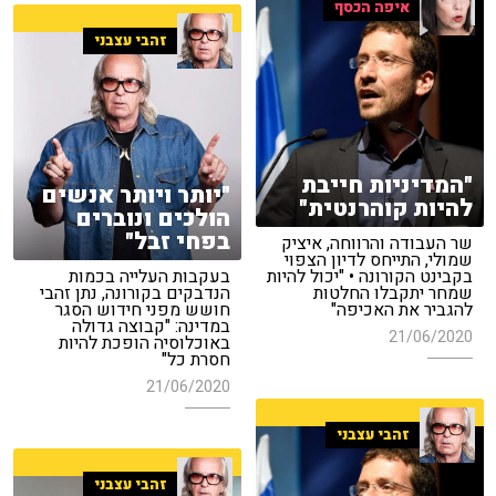
איפה הכסף
זהבי עצבני
"המדיניות חייבת
"יותר ויותר אנשים
להיות קוהרנטית"
הולכים ונוברים
בפחי זבל"
שר העבודה והרווחה, איציק
שמולי, התייחס לדיון הצפוי
בקבינט הקורונה • "יכול להיות
בעקבות העלייה בכמות
שמחר יתקבלו החלטות
הנדבקים בקורונה, נתן זהבי
להגביר את האכיפה"
חושש מפני חידוש הסגר
במדינה: "קבוצה גדולה
21/06/2020
באוכלוסיה הופכת להיות
חסרת כל"
21/06/2020
זהבי עצבני
זהבי עצבני