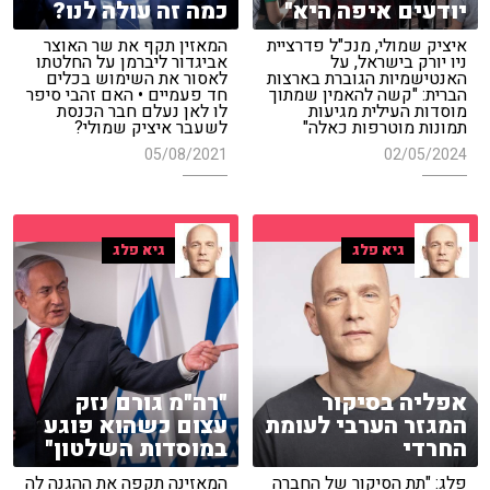
יודעים איפה היא"
כמה זה עולה לנו?
איציק שמולי, מנכ"ל פדרציית
המאזין תקף את שר האוצר
ניו יורק בישראל, על
אביגדור ליברמן על החלטתו
האנטישמיות הגוברת בארצות
לאסור את השימוש בכלים
הברית: "קשה להאמין שמתוך
חד פעמיים • האם זהבי סיפר
מוסדות העילית מגיעות
לו לאן נעלם חבר הכנסת
תמונות מוטרפות כאלה"
לשעבר איציק שמולי?
05/08/2021
02/05/2024
גיא פלג
גיא פלג
אפליה בסיקור
"רה"מ גורם נזק
המגזר הערבי לעומת
עצום כשהוא פוגע
החרדי
במוסדות השלטון"
פלג: "תת הסיקור של החברה
המאזינה תקפה את ההגנה לה