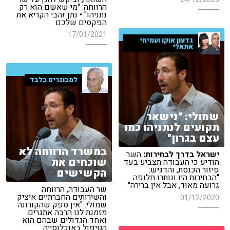
הרווחה: "מי שאשם הוא רק
נתניהו" • נתן זהבי הקריא את
הפקסים שלכם
17/01/2021
גדעון אוקו ועמיחי
אתאלי
למבוגרים בלבד
שמולי: "נישאר
תקועים לנתניהו כמו
עצם בגרון"
במשרד הרווחה לא
ישראל בדרך לבחירות:
השר
שוכחים את
הודיע כי העבודה תצביע בעד
פיזור הכנסת, והדגיש:
הקשישים
"הבחירות היו ונותרו חלופה
גרועה מאוד, אבל אין ברירה"
שר העבודה, הרווחה
והשירותים החברתיים איציק
01/12/2020
שמולי: "אין ספק שהקורונה
מזמנת לנו הרבה אתגרים
ואחד הגדולים שבהם הוא
הטיפול באוכלוסייה