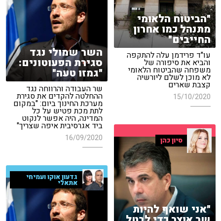
"הביטוח הלאומי
מתנהל כמו אחרון
החייבים"
השר שמולי נגד
עו"ד פרידמן עלה להתקפה
סגירת הפעוטונים:
והביא את סיפורה של
משפחה שהביטוח הלאומי
"גמזו טעה"
לא מוכן לשלם ליורשיה
קצבת שארים
שר העבודה והרווחה נגד
ההחלטה להקדים את סגירת
15/10/2020
מערכת החינוך ביום: "במקום
לתת מכת פטיש על כל
המדינה, היה אפשר לנקוט
ביד אגרסיבית איפה שצריך"
16/09/2020
סיון כהן
גדעון אוקו ועמיחי
אתאלי
"אני שואף להיות
שר אוצר כדי לבטל