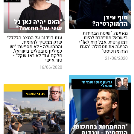
סוף עידן
"האם יהיה כאן גל
הדמוקרטיה?
שני של מחאה?"
מאזינה: "שיטת הבחירות
בישראל מתיימרת להיות
ענת דוידוב על המצב הכלכלי
דמוקרטית, אבל היא לא!" •
שרק ממשיך להחמיר,
הביעה את תסכולה: "העם
והממשלה - לא מסייעת: "יש
הזה מזוכיסט"
כמיליון מובטלים בישראל,
חלקם עוד לא ראו שקל" •
21/06/2020
טור אישי
16/06/2020
גדעון אוקו ועמיחי
אתאלי
זהבי עצבני
"ההתמחות במתכונת
הנוכחית - עבדות