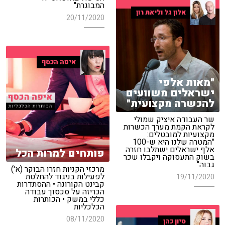
המבוגרת"
אלון גל וליאת רון
20/11/2020
איפה הכסף
"מאות אלפי
ישראלים משוועים
להכשרה מקצועית"
שר העבודה איציק שמולי
לקראת הקמת מערך הכשרות
מקצועיות למובטלים:
"המטרה שלנו היא ש-100
אלף ישראלים ישתלבו חזרה
פותחים למרות הכל
בשוק התעסוקה ויקבלו שכר
גבוה"
מרכזי הקניות חזרו הבוקר (א')
לפעילות בניגוד להחלטת
19/11/2020
קבינט הקורונה • ההסתדרות
הכריזה על סכסוך עבודה
כללי במשק • הכותרות
הכלכליות
08/11/2020
סיון כהן