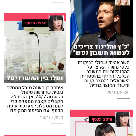
איפה הכסף
"כ"ץ והליכוד צריכים
לעשות חשבון נפש"
השר איציק שמולי בביקורת
כלפי משרד האוצר על
ההתנהלות עם המשבר
הכלכלי החריף בהיסטוריה
נפלו בין המשרדים?
הישראלית: "המצב קשה
ומשרד האוצר בחזית"
איתמר בן השנה סובל ממחלה
גנטית שדורשת טיפול
29/10/2020
והשגחה 24/7, אך הוריו לא
מקבלים קצבה מספקת כדי
לממן מטפלת • מערכת 'איפה
הכסף' עם הסיפור המקומם
28/10/2020
איפה הכסף