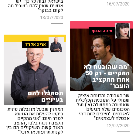
בישראל גבוה כל כך: "יש
16/07/2020
אנשים שאין להם בשביל מה
לקום בבוקר"
13/07/2020
איפה הכסף
אריה אלדד
"מה שהובטח לא
התקיים - רק 50
אחוז מתקציב
הועבר"
תסתכלו להם
שר העבודה והרווחה איציק
בעיניים
שמולי על התוכנית הכלכלית
שאושרה בממשלה (א') ועל
הסכומים שלא מגיעים
המאזין שבעל מוגבלות פיזית
לאזרחים: "חייבים לתת דמי
ביקש להעלות את הנושא
אבטלה לעצמאים"
לסדר היום: "אני מתקיים
מקצבת נכות בלבד, המצב
12/07/2020
מאוד קשה. השיקולים הם בין
לקנות תרופות או אוכל"