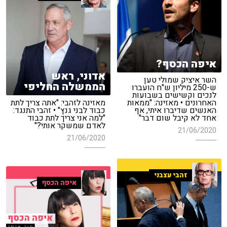
איפה הכסף?
אדוני, ראש
השר איציק שמולי טען
הממשלה החליפי
ש-250 מיליון ש"ח הועברו
לנכים וקשישים בשבועות
האחרונים • מאזינה: "ממאות
מאזינה לזהבי: "אתה צריך לתת
האנשים שדיברו איתי, אף
כבוד לבני גנץ" • זהבי התנגד:
אחד לא קיבל שום דבר"
"למה אני צריך לתת כבוד
לאדם שמשקר אותי?"
21/06/2020
21/06/2020
זהבי עצבני
איפה הכסף