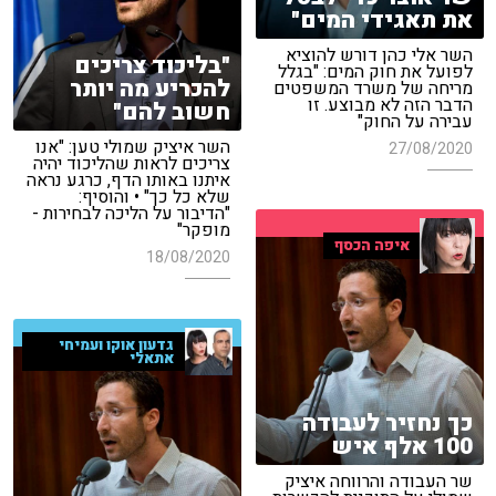
את תאגידי המים"
השר אלי כהן דורש להוציא
"בליכוד צריכים
לפועל את חוק המים: "בגלל
להכריע מה יותר
מריחה של משרד המשפטים
הדבר הזה לא מבוצע. זו
חשוב להם"
עבירה על החוק"
השר איציק שמולי טען: "אנו
27/08/2020
צריכים לראות שהליכוד יהיה
איתנו באותו הדף, כרגע נראה
שלא כל כך" • והוסיף:
"הדיבור על הליכה לבחירות -
מופקר"
איפה הכסף
18/08/2020
גדעון אוקו ועמיחי
אתאלי
כך נחזיר לעבודה
100 אלף איש
שר העבודה והרווחה איציק