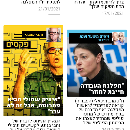
צריך להיות מזועזע - זה היה
לתפקיד יו"ר המפלגה
תחת הפיקוח שלך"
21/01/2021
17/01/2021
זהבי עצבני
ניסים משעל וענת
דוידוב
"מפלגת העבודה
חייבת לחזור"
"איציק שמולי הביא
ח"כ מרב מיכאלי (העבודה)
פתרונות, אבל זה לא
קוראת לפריימריז לראשות
המפלגה: "אני מדברת על
עבר"
בנייה מחדש של מחנה
פוליטי שמחזיר לעצמו את
המאזין התייחס לדבריו של
הביטחון הפוליטי שלו"
זהבי בנוגע לקשישים וניצולי
השואה, וביקש להגן על שר
24/12/2020