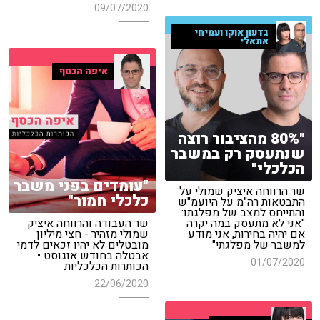
09/07/2020
גדעון אוקו ועמיחי
אתאלי
איפה הכסף
"80% מהציבור רוצה
שנתעסק רק במשבר
הכלכלי"
"עומדים בפני משבר
שר הרווחה איציק שמולי על
כלכלי חמור"
התבטאות רה"מ על היועמ"ש
והתייחס למצב של מפלגתו:
"אני לא מתעסק במה יקרה
שר העבודה והרווחה איציק
אם יהיה בחירות, אני מודע
שמולי מזהיר - חצי מיליון
למשבר של מפלגתי"
מובטלים לא יהיו זכאים לדמי
אבטלה בחודש אוגוסט •
01/07/2020
הכותרות הכלכליות
22/06/2020