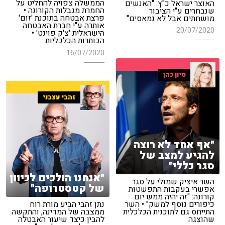
הממשלה צפויה להחליט על
האוצר ישראל כ"ץ: "האנשים
החמרת מגבלות הקורונה •
שנבחרים ע"י הציבור
פרצת אבטחה בתוכנת 'זום'
מושחתים אבל לא נמאסים"
אותרה ע"י חברת האבטחה
20/07/2020
הישראלית 'צ'ק פוינט' •
הכותרות הכלכליות
16/07/2020
סיון כהן
זהבי עצבני
"אף אחד לא רוצה
להגיע למצב של
סגר כללי"
"אנחנו הולכים לכיוון
השר איציק שמולי על סגר
של קטסטרופה"
אפשרי בעקבות התפשטות
קורונה: "זה יהיה ממש יום
כיפורים נוסף למשק" • השר
נתן זהבי הביע מורת רוח
התייחס גם לתוכנית הכלכלית
ממצבה של המדינה, והתקשה
שהוצגה
להבין כיצד שיעור האבטלה