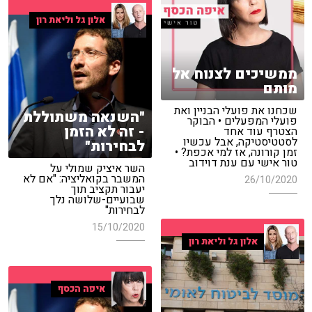
אלון גל וליאת רון
ממשיכים לצנוח אל
מותם
שכחנו את פועלי הבניין ואת
"השנאה משתוללת
פועלי המפעלים • הבוקר
- זה לא הזמן
הצטרף עוד אחד
לסטטיסטיקה, אבל עכשיו
לבחירות"
זמן קורונה, אז למי אכפת? •
טור אישי עם ענת דוידוב
השר איציק שמולי על
המשבר בקואליציה: "אם לא
26/10/2020
יעבור תקציב תוך
שבועיים-שלושה נלך
לבחירות"
15/10/2020
אלון גל וליאת רון
איפה הכסף