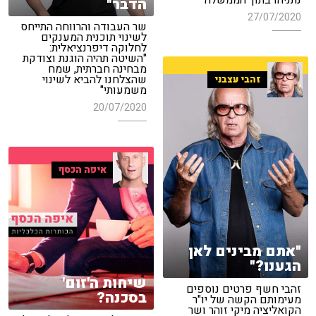
נתניהו בתוך הממשלה"
הדבר"
27/07/2020
שר העבודה והרווחה התייחס
לשינוי תוכנית המענקים
לחלוקה דיפרנציאלית:
"השיטה תהיה הוגנת וצודקת
מבחינה חברתית, שמח
שהצלחנו להביא לשינוי
זהבי עצבני
משמעותי"
20/07/2020
איפה הכסף
"אתם מבינים לאן
הגענו?"
שיחות ה'זום'
זהבי חשף פרטים נוספים
בסכנה?
מעימותם הקשה של יו"ר
הקואליציה מיקי זוהר ושר