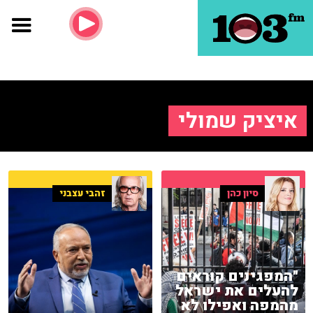
איציק שמולי
סיון כהן
זהבי עצבני
"המפגינים קוראים
להעלים את ישראל
מהמפה ואפילו לא