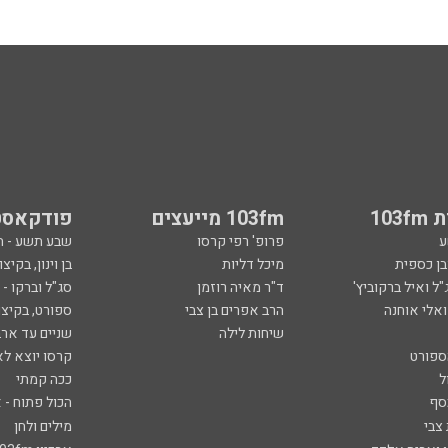
103
103fm מייעצים
פודקאסט
ע
פרופ' רפי קרסו
שבע תשע - 
ובן כספית
מיכל דליות
בן וינון, בקיצו
ל ואיל ברקוביץ'
ד"ר מאיה רוזמן
סג"ל וברקו -
ואלי אוחנה
הרב אפרים בן צבי
ספורט, בקיצו
שיחות לילה
שניים עד ארב
ספורט
קרסו יוצא לא
ל
ככה קמתי
סף
הכול פתוח - א
 צבי
מילים ולחן