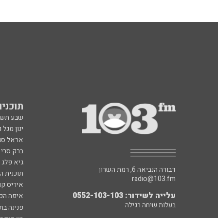
תוכניות fm
שבע תש
ינון מגל 
אראל סג"
ברק סרי 
גיא פלג
דבורה הנביאה 6, רמת השרון
תוכנית ה
radio@103.fm
איריס קו
עלייה לשידור: 0552-103-103
איפה הכ
בעלות שיחה רגילה
פנינה בת