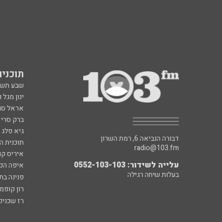
תוכניות fm
שבע תש
ינון מגל 
אראל סג"
ברק סרי 
גיא פלג
דבורה הנביאה 6, רמת השרון
תוכנית ה
radio@103.fm
איריס קו
עלייה לשידור: 0552-103-103
איפה הכ
בעלות שיחה רגילה
פנינה בת
רון קופמ
רז שכניק