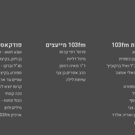
103
103fm מייעצים
פודקאסט
ע
פרופ' רפי קרסו
שבע תשע - 
ובן כספית
מיכל דליות
בן וינון, בקיצו
ל ואיל ברקוביץ'
ד"ר מאיה רוזמן
סג"ל וברקו -
ואלי אוחנה
הרב אפרים בן צבי
ספורט, בקיצו
שיחות לילה
שניים עד ארב
ספורט
קרסו יוצא לא
ל
ככה קמתי
סף
הכול פתוח - א
 צבי
מילים ולחן
ן ואריה אלדד
ארכיון 103fm