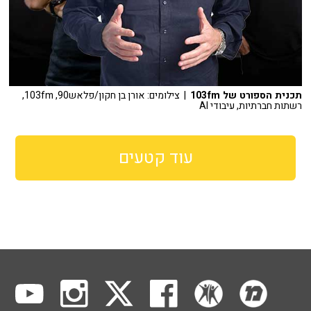
תכנית הספורט של 103fm
| צילומים: אורן בן חקון/פלאש90, 103fm,
רשתות חברתיות, עיבודי AI
עוד קטעים