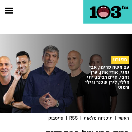
ספורט
עם משה פרימו, אבי
נמני, אורי אוזן, ערן
זהבי, חיים רביבו, יוני
הללי, לירן שכנר וגילי
ורמוט
ראשי
|
תוכניות מלאות
|
RSS
|
פייסבוק