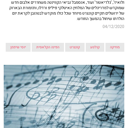
ולואיז', 'גלדיאטור' ועוד, אנסמבל נביאי הקווינטה משחררים אלבום חדש
שמוקדש למדריגלים של המלחין האיטלקי פיליפ ורדלו, ותזמורת הבארוק
של ירושלים תקיים קונצרט מיוחד שכל כולו מוקדש לבטהובן לקראת יום
הולדתו שיחול בהמשך החודש.
04/12/2020
מוזיקה
קולנוע
קונצרט
הפינה הקלאסית
יוסי שיפמן