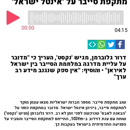
מתקפת סייבר על 'אינטל ישראל'
00:00
04:15
דרור גלוברמן, מגיש 'נקסט', העריך כי "מדובר
על עליית מדרגה במלחמת הסייבר בין ישראל
לאיראן" • והוסיף: "אין ספק שנגנב מידע רב
ערך"
שוב מתקפת סייבר: מספר חברות ישראליות מצאו עצמן מוקד
למתקפת סייבר, ביניהן אינטל ישראל. מדובר במתקפת כופר על
'הבאנה לאבס' שנרכשה לפני זמן לא רב. דרור גלוברמן (מגיש 'נקסט')
שוחח עם ענת דוידוב ב-103fm, התייחס למתקפת הסייבר והסביר על
הפגיעה התדמיתית בישראל בעקבות כך.