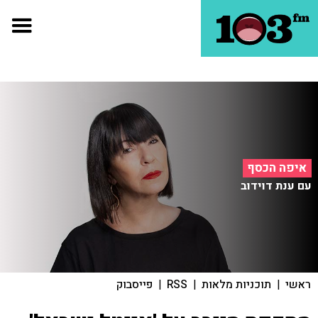
איפה הכסף
עם ענת דוידוב
ראשי
|
תוכניות מלאות
|
RSS
|
פייסבוק