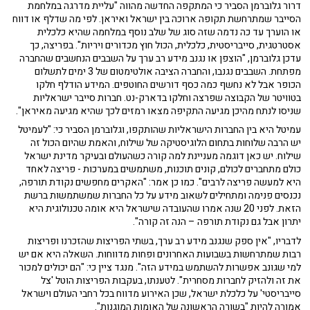
דרור גלוברמן הסביר כי המתקפה החדשה מהווה "עליית מדרגה במלחמת
הסייבר שמתרחשת תקופה ארוכה בין ישראל ואיראן. לפי מה שדלף או דווח
או הוערך עד כה נדמה שזה סוג של שלב נוסף במלחמה שהיא כלכלית
אסטרטגית, סייבריסטית, כלכלית, הכול חוץ מכדורים ויריות". בפריצה, כך
עדכן גלוברמן, "הוצפן או נגנב מידע רב ערך על השבבים הנחשבים שהחברה
מפתחת. השבבים נגנבו, והחברה הציבה אולטימטום של 3 ימים לתשלום
הכופר אבל לא נחשף כמה כסף דורשים החוטפים. המידע הודלף חלקו
בטוויטר של הקבוצה שפרצה וחלקו בדארק-נט. חברות סייבר ישראליות
שניסו לנתח מהיכן מגיעה התקיפה מצאו רמזים לכך שהיא מגיעה מאיראן".
עמיטל היא בין החברות הישראליות שהותקפו, וגלוברמן הסביר כי: "לעמיטל
יש הרבה שלוחות בתחום הלוגיסטיקה של שילוח, והאמת שהיום הכול זה
שילוח. יש כאן דוגמה מעניינת למה קורה כשהעולם ובעיקר מדינת ישראל
כולם מתחברים לכולם, קונים תוכנות, משתמשים במערכות - פריצה לאחד
היא למעשה פריצה לרבים". כמו כן אמר: "האקרים מחפשים נקודת תורפה,
נכנסים פנימה ומתחילים לשאוב מידע על כל החברות שמשתמשות ברשת
הזאת. לפני 20 שנה אמרו שהעובדה שישראל היא אומה טכנולוגית היא
יתרון אבל גם נקודת תורפה – הנה זה קורה".
לדבריו, "אין ספק שנגנב מידע רב ערך, בשתי הפריצות שהזכרנו ופריצות
רבות שמתרחשות בשבועות האחרונים ופחות מדווחות. השאלה היא אם יש
למי שגונב אפשרות להשתמש במידע הזה". מנגד ציין כי: "הם יכולים למכור
את זה ולהזיק לחברות מסחרית". לטענתו, בעקבות הפריצות הוטל 'צל
סייבריסטי' על כלכלת ישראל, שכן האירוע מדווח בכל רחבי העולם וישראל
אמורה להיות "בשורה הראשונה של האומות המוגנות".