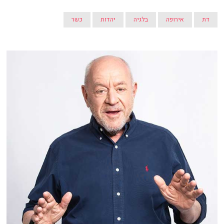
דת
אירופה
בלגיה
יהדות
כשר