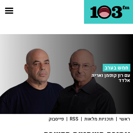
חמש בערב
עם רון קופמן ואריה
אלדד
ראשי
|
תוכניות מלאות
|
RSS
|
פייסבוק