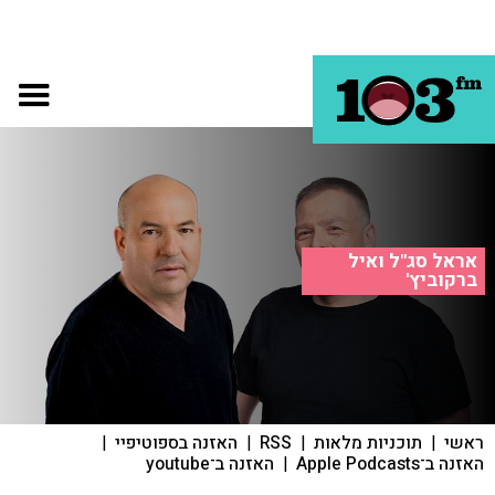
אראל סג"ל ואיל
ברקוביץ'
ראשי
|
תוכניות מלאות
|
RSS
|
האזנה בספוטיפיי
|
האזנה ב־Apple Podcasts
|
האזנה ב־youtube