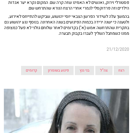
פסטורלי וירוק, ואנשים לא האמינו שזה קרה שם.
המקום נקרא יער אגדות
הילדים וזה פרדוקסלי לגמרי אחרי הרצח הנורא שהתרחש שם.
בהמשך עלה לשידור הפרשן הצבאי יוסי יהושוע, שביקש להתייחס לאירוע,
ולטענה כי ישנה ירידה בכמות הפיגועים בשנה האחרונה. בנוסף נגע יהושוע גם
בתקרית שהתרחשה אמש (א') בקדומים לאחר שלוחם גולני לא פעל כמצופה
ממנו כשמחבל השליך לעברו בקבוק תבערה.
21/12/2020
רצח
צה"ל
בני גנץ
פיגוע בשומרון
קדומים