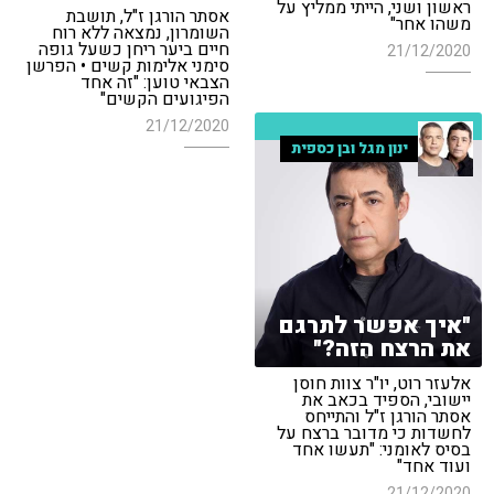
ראשון ושני, הייתי ממליץ על
אסתר הורגן ז"ל, תושבת
משהו אחר"
השומרון, נמצאה ללא רוח
חיים ביער ריחן כשעל גופה
21/12/2020
סימני אלימות קשים • הפרשן
הצבאי טוען: "זה אחד
הפיגועים הקשים"
21/12/2020
ינון מגל ובן כספית
"איך אפשר לתרגם
את הרצח הזה?"
אלעזר רוט, יו"ר צוות חוסן
יישובי, הספיד בכאב את
אסתר הורגן ז"ל והתייחס
לחשדות כי מדובר ברצח על
בסיס לאומני: "תעשו אחד
ועוד אחד"
21/12/2020