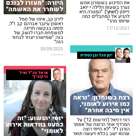
היורה: "תעזרו לבנכם
את הפיגוע בשומרון אמש
נערך בשעות הלילה • יואב
לשחרר את האשמה"
זייתון ('ynet'): "המטרה היא
להגיע אל המחבלים כמה
לירון קב, אימו של סמל
שיותר מהר"
ראשון עינבר אברהם קב ז"ל,
פנתה בבקשה חריגה
17/12/2021
למשפחת חברו לנשק של
בנה: "שמישהו יעזור לבחור
הזה"
30/09/2025
ינון מגל ובן כספית
אראל סג"ל ואיל
ברקוביץ'
רצח בשומרון: "נראה
כמו אירוע לאומני,
אין סיבה אחרת"
יוסי יהושוע: "זה
רוני דניאל ('חדשות 12') על
כמעט בוודאות אירוע
המרדף אחר הרוצח של אסתר
הורגן ז"ל: "לא הייתי רוצה
לאומני"
שהוא ישב בכלא ויעשה תואר