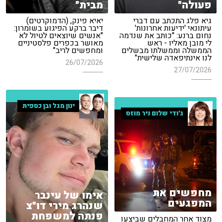
פעולה"
מבית"
גיא פלג התכתב עם דברי
יאיא פינק, (הדמוקרטים)
עיתונאי 'ידיעות אחרונות'
דיבר ברקע הפיגוע בשומרון:
נחום ברנע: "כותב את שנדמה
"אנשים שיוצאים לטיול לא
לי מובן מאליו - ראש
מאושר בכפרים פלסטיניים
הממשלה וממשלתו מבשלים
ומחפשים לריב"
לנו אינתיפאדה שלישית"
26/07/2026
27/07/2026
ינון מגל ובן כספית
ג'ודי שלום ניר מוזס
מחפשים את
אימו של עינבר
המפגעים
שנהרג מירי דו"צ
פנתה למשפחת
מצוד אחר המחבלים שביצעו