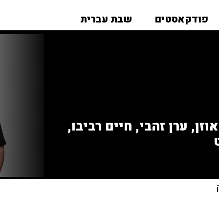
פודקאסטים
שבת עברית
זן, ערן זהבי, חיים רביבו,