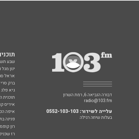
תוכניות fm
שבע תש
ינון מגל 
אראל סג"
ברק סרי 
גיא פלג
דבורה הנביאה 6, רמת השרון
תוכנית ה
radio@103.fm
איריס קו
עלייה לשידור: 0552-103-103
איפה הכ
בעלות שיחה רגילה
פנינה בת
רון קופמ
רז שכניק