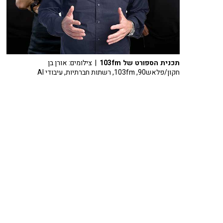
תכנית הספורט של 103fm
| צילומים: אורן בן
חקון/פלאש90, 103fm, רשתות חברתיות, עיבודי AI