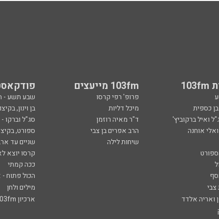
103
103fm מייעצים
פודקאסט
ע
פרופ' רפי קרסו
שבע תשע - 
ובן כספית
מיכל דליות
בן וינון, בקיצו
ל ואיל ברקוביץ'
ד"ר מאיה רוזמן
סג"ל וברקו -
ואלי אוחנה
הרב אפרים בן צבי
ספורט, בקיצו
שיחות לילה
שניים עד ארב
ספורט
קרסו יוצא לא
ל
ככה קמתי
סף
הכול פתוח - א
 צבי
מילים ולחן
ן ואריה אלדד
ארכיון 103fm