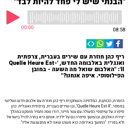
"הבנתי שיש לי פחד להיות לבד"
00:00
08:58
ריף כהן חוזרת עם שירים בעברית, צרפתית
ואנגלית באלבומה החדש, 'Quelle Heure Est-
Il': "האלבום שואל מה השעה - במובן
הפילוסופי. איפה אנחנו?"
הזמרת, הכותבת, המלחינה והשחקנית ריף כהן חוזרת עם אלבום חדש ושלישי
במספר, 'Quelle Heure Est-Il', ובו שירים בעברית, צרפתית ואנגלית. כהן
סיפרה על שיתופי הפעולה עם עטר מיינר, דודו טסה ותמיר מוסקט במהלך
יצירת האלבום, ובהמשך סיפרה גם על ילדיה אותם היא בחרה לגדל בישראל
ולא בפריז: "החושך באירופה הוא משהו שאני לא מתגעגעת אליו".