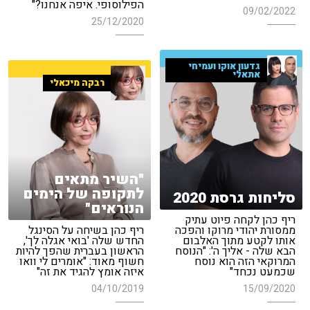
הפילוסופי. איפה אנחנו?"
09/02/2022
25/12/2020
גדעון אוקו ועמיחי
אתאלי
רבקה מיכאלי
"השיר מתאים
לתקופה של הימים
סליחות גרסת 2020
הנוראים"
ריף כהן לקחה פיוט עתיק
ממסורת יהודי מרוקו והפכה
ריף כהן בשיחה על הסינגל
אותו לקטע מתוך האלבום
החדש שלה 'בואי אגלה לך',
הבא שלה - אליך ה': "הנוסח
הראשון בעברית שהפך להיות
המרוקאי הזה הוא נוסח
חשוף מאוד: "אומרים לי וואו
שכמעט נכחד"
איזה אומץ להגיד את זה"
04/10/2019
15/09/2020