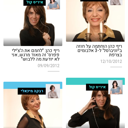
איריס קול
ריף כהן הוחתמה על חוזה
ב'יוניברסל' ל-3 אלבומים
ריף כהן: "לחמם את ה'צ'ילי
בצרפת
פפרס' זה מאוד מרגש, אני
לא יודעת מה ללבוש"
12/10/2012
09/09/2012
איריס קול
רבקה מיכאלי