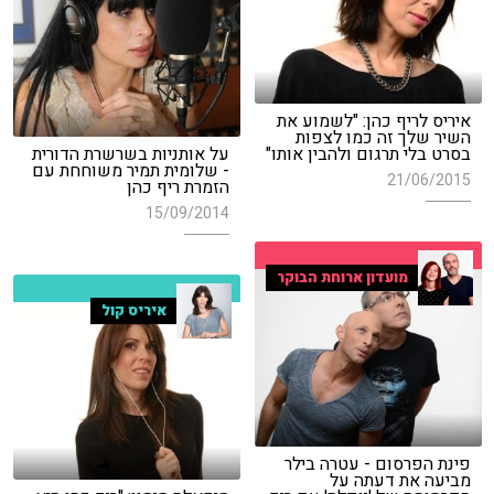
איריס לריף כהן: "לשמוע את
השיר שלך זה כמו לצפות
בסרט בלי תרגום ולהבין אותו"
על אותניות בשרשרת הדורית
- שלומית תמיר משוחחת עם
21/06/2015
הזמרת ריף כהן
15/09/2014
מועדון ארוחת הבוקר
איריס קול
פינת הפרסום - עטרה בילר
מביעה את דעתה על