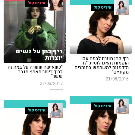
איריס קול
איריס קול
ריף כהן על נשים
יוצרות
ריף כהן חוזרת לבמה עם
התזמורת האנדלוסית: "זו
"כשאישה ששרה על במה זה
הזדמנות להשתמש בחומרים
כרוך ביותר מאמץ מגבר
מקוריים"
ששר"
21/08/2016
27/03/2017
איריס קול
איריס קול