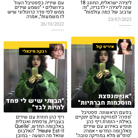
ליצירה ישראלית, החוגג 18
עם שיריה בפסטיבל העוד
שנה ליצירה • לדבריה, "זה
בירושלים • "נשמע שירים
ערבוב של כמה עולמות"
ממש לפי סדר כרונולוגי שיש
לו משמעות", אמרה
23/07/2023
26/10/2022
איריס קול
רבקה מיכאלי
"אני מנפצת
"הבנתי שיש לי פחד
מוסכמות חברתיות"
להיות לבד"
בפעם הראשונה: פסטיבל
'ספרה' למוזיקת עולם יתקיים
ריף כהן חוזרת עם שירים
באילת • הזמרת ריף כהן
בעברית, צרפתית ואנגלית
תופיע באירוע עם שירים
באלבומה החדש, 'Quelle
מאלבומה החדש • אמרה:
Heure Est-Il': "האלבום
"סופ"ש מלא במוזיקה טובה"
שואל מה השעה - במובן