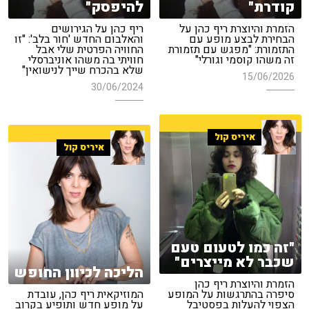
קודרת"
להיפסק"
הזמרת והיוצרת ריף כהן על
ריף כהן על הגירושים
הבחירת לבצע מופע עם
והאלבום החדש 'חור בלב': "זו
התזמורת: "מפגש עם תזמורת
החוויה הפרטית שלי אבל
זה משהו קוסמי וגורלי"
חוויתי בה משהו אוניברסלי
שלא בהכרח שייך לנישואין"
15/06/2026
30/06/2024
איריס קול
איריס קול
"זה כמו לטעום טעם
שכבר לא מייצרים"
הליכה לכיוון החופש
הזמרת והיוצרת ריף כהן
סיפרה בהתרגשות על המופע
המוזיקאית ריף כהן, עובדת
הצפוי להעלות בפסטיבל
על מופע חדש ותופיע בקרוב