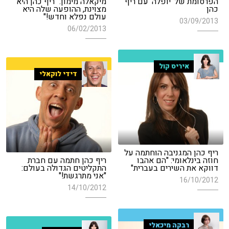
הפרסומת של 'יופלה' עם ריף
מיקאלה מימון: "ריף כהן היא
כהן
מצוינת, ההופעה שלה היא
עולם נפלא וחדש!"
03/09/2013
06/02/2013
איריס קול
דידי לוקאלי
ריף כהן המגניבה הוחתמה על
חוזה בינלאומי: "הם אהבו
ריף כהן חתמה עם חברת
דווקא את השירים בעברית"
התקליטים הגדולה בעולם:
"אני מתרגשת!"
16/10/2012
14/10/2012
רבקה מיכאלי