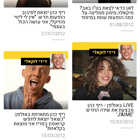
לאן כדאי לצאת בט"ו באב?
ריף כהן יוצאת לסיבוב
מיקאלה מימון ממליצה על
הופעות חדש: "אין לי ליווי
כמה הופעות שוות במיוחד
מוזיקלי, אני עושה הכול
01/08/2012
בעצמי"
27/07/2012
דידי לוקאלי
דידי לוקאלי
LIVE באולפן - ריף כהן
מבצעת את שירה החדש
ריף כהן מתארחת באולפן:
'J'AIME'
"כשאני יוצאת לחפש
15/03/2012
קרואסון בפריז אני מוצאת
בקלאוות"
15/03/2012