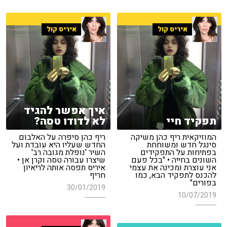
איריס קול
איריס קול
איך אפשר להגיד
תפקיד חיי
לא לדודו טסה?
המוזיקאית ריף כהן משיקה
ריף כהן סיפרה על האלבום
סינגל חדש ומשוחחת
החדש שעליו היא עובדת ועל
בפתיחות על התפקידים
השיר 'נופלת מגובה רב'
השונים בחייה • "בכל פעם
שיצרו עבורה טסה וקרן אן •
אני עוצרת ומכינה את עצמי
איריס תפסה אותה לריאיון
להכנס לתפקיד הבא, כמו
חריף
בפורים"
30/01/2019
10/07/2019