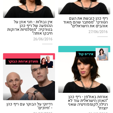
ריף כהן כובשת את העם
אין גבולות - חגי אוזן על
הטורקי: "מסתבר שהם מאוד
ההופעה של ריף כהן
אוהבים את הישראלים"
בטורקיה: "מוסלמיות אדוקות
27/06/2016
חיבקו אותה"
26/06/2016
איריס קול
מועדון ארוחת הבוקר
אורחת באולפן - ריף כהן:
"האוזן הישראלית עוד לא
רדיוקי על הבוקר עם ריף כהן
רגילה לקומפוזיציה שאני
- 'חיוכים'
יוצרת"