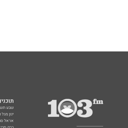
תוכניות fm
שבע תש
ינון מגל 
אראל סג"
ברק סרי 