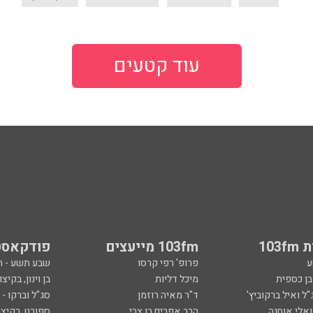
עוד קטעים
103
103fm מייעצים
פודקאסט
ע
פרופ' רפי קרסו
שבע תשע - 
ובן כספית
מיכל דליות
בן וינון, בקיצו
ל ואיל ברקוביץ'
ד"ר מאיה רוזמן
סג"ל וברקו -
ואלי אוחנה
הרב אפרים בן צבי
ספורט, בקיצו