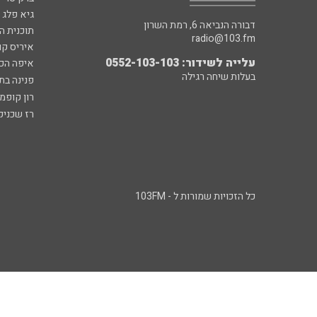
גיא פלג
דבורה הנביאה 6, רמת השרון
תוכנית ה
radio@103.fm
איריס קו
עלייה לשידור: 0552-103-103
איפה הכ
בעלות שיחה רגילה
פנינה בת
רון קופמ
רז שכניק
כל הזכויות שמורות ל - 103FM