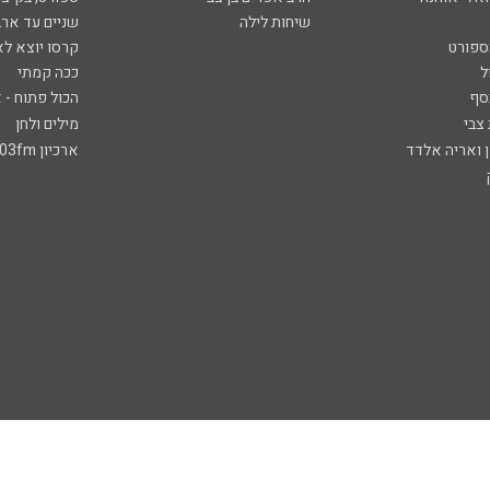
שיחות לילה
שניים עד ארב
ספורט
קרסו יוצא לא
ל
ככה קמתי
סף
הכול פתוח - א
 צבי
מילים ולחן
ן ואריה אלדד
ארכיון 103fm