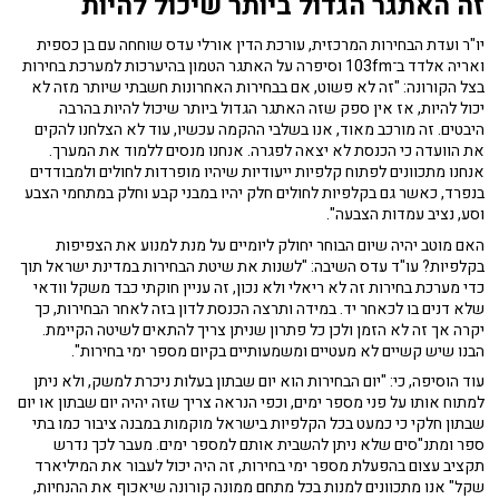
זה האתגר הגדול ביותר שיכול להיות
יו"ר ועדת הבחירות המרכזית, עורכת הדין אורלי עדס שוחחה עם בן כספית
ואריה אלדד ב־103fm וסיפרה על האתגר הטמון בהיערכות למערכת בחירות
בצל הקורונה: "זה לא פשוט, אם בבחירות האחרונות חשבתי שיותר מזה לא
יכול להיות, אז אין ספק שזה האתגר הגדול ביותר שיכול להיות בהרבה
היבטים. זה מורכב מאוד, אנו בשלבי ההקמה עכשיו, עוד לא הצלחנו להקים
את הוועדה כי הכנסת לא יצאה לפגרה. אנחנו מנסים ללמוד את המערך.
אנחנו מתכוונים לפתוח קלפיות ייעודיות שיהיו מופרדות לחולים ולמבודדים
בנפרד, כאשר גם בקלפיות לחולים חלק יהיו במבני קבע וחלק במתחמי הצבע
וסע, נציב עמדות הצבעה".
האם מוטב יהיה שיום הבוחר יחולק ליומיים על מנת למנוע את הצפיפות
בקלפיות? עו"ד עדס השיבה: "לשנות את שיטת הבחירות במדינת ישראל תוך
כדי מערכת בחירות זה לא ריאלי ולא נכון, זה עניין חוקתי כבד משקל וודאי
שלא דנים בו לכאחר יד. במידה ותרצה הכנסת לדון בזה לאחר הבחירות, כך
יקרה אך זה לא הזמן ולכן כל פתרון שניתן צריך להתאים לשיטה הקיימת.
הבנו שיש קשיים לא מעטיים ומשמעותיים בקיום מספר ימי בחירות".
עוד הוסיפה, כי: "יום הבחירות הוא יום שבתון בעלות ניכרת למשק, ולא ניתן
למתוח אותו על פני מספר ימים, וכפי הנראה צריך שזה יהיה יום שבתון או יום
שבתון חלקי כי כמעט בכל הקלפיות בישראל מוקמות במבנה ציבור כמו בתי
ספר ומתנ"סים שלא ניתן להשבית אותם למספר ימים. מעבר לכך נדרש
תקציב עצום בהפעלת מספר ימי בחירות, זה היה יכול לעבור את המיליארד
שקל" אנו מתכוונים למנות בכל מתחם ממונה קורונה שיאכוף את ההנחיות,