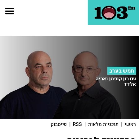
חמש בערב
עם רון קופמן ואריה
אלדד
ראשי
|
תוכניות מלאות
|
RSS
|
פייסבוק