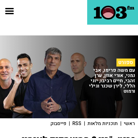
ספורט
עם משה פרימו, אבי
נמני, אורי אוזן, ערן
זהבי, חיים רביבו, יוני
הללי, לירן שכנר וגילי
ורמוט
ראשי
|
תוכניות מלאות
|
RSS
|
פייסבוק