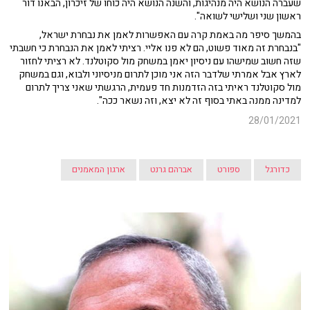
שעברה הנושא היה מנהיגות, והשנה הנושא היה כוחו של זיכרון, הבאנו דור
ראשון שני ושלישי לשואה".
בהמשך סיפר מה באמת קרה עם האפשרות לאמן את נבחרת ישראל,
"בנבחרת זה מאוד פשוט, הם לא פנו אליי. רציתי לאמן את הנבחרת כי חשבתי
שזה חשוב שמישהו עם ניסיון יאמן במשחק מול סקוטלנד. לא רציתי לחזור
לארץ אבל אמרתי שלדבר הזה אני מוכן לתרום מניסיוני ולבוא, וגם במשחק
מול סקוטלנד ראיתי בזה הזדמנות חד פעמית, הרגשתי שאני צריך לתרום
למדינה ממנה באתי בסוף זה לא יצא, וזה נשאר ככה".
28/01/2021
כדורגל
ספורט
אברהם גרנט
ארגון המאמנים