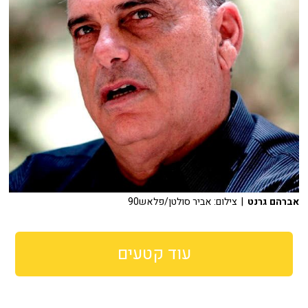
אברהם גרנט
| צילום: אביר סולטן/פלאש90
עוד קטעים