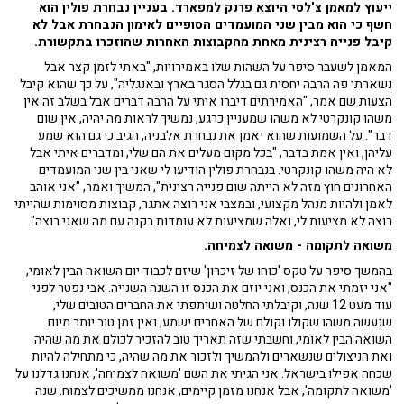
ייעוץ למאמן צ'לסי היוצא
פרנק למפארד. בעניין נבחרת פולין הוא
חשף כי הוא מבין שני המועמדים הסופיים
לאימון הנבחרת אבל לא
קיבל פנייה רצינית מאחת מהקבוצות האחרות שהוזכרו בתקשורת.
המאמן לשעבר סיפר על השהות שלו באמירויות, "באתי לזמן קצר אבל
נשארתי פה הרבה יחסית גם בגלל הסגר בארץ ובאנגליה", על כך שהוא קיבל
הצעות שם אמר, "האמירתים דיברו איתי על הרבה דברים אבל בשלב זה אין
משהו קונקרטי לא משהו שמעניין כרגע, נמשיך לראות מה יהיה, אין שום
דבר". על השמועות שהוא יאמן את נבחרת אלבניה, הגיב כי גם הוא שמע
עליהן, ואין אמת בדבר, "בכל מקום מעלים את הם שלי, ומדברים איתי אבל
לא היה משהו קונקרטי. בנבחרת פולין הודיעו לי שאני בין שני המועמדים
האחרונים חוץ מזה לא הייתה שום פנייה רצינית", המשיך ואמר, "אני אוהב
לאמן ולהיות מנהל מקצועי, ובמצבי אני רוצה אתגר, קבוצות מסוימות שהייתי
רוצה לא מציעות לי, ואלה שמציעות לא עומדות בקנה עם מה שאני רוצה".
משואה לתקומה - משואה לצמיחה.
בהמשך סיפר על טקס 'כוחו של זיכרון' שיזם לכבוד יום השואה הבין לאומי,
"אני יזמתי את הכנס, ואני יוזם את הכנס זו השנה השנייה. אבי נפטר לפני
עוד מעט 12 שנה, וקיבלתי החלטה ושיתפתי את החברים הטובים שלי,
שנעשה משהו שקולו וקולם של האחרים ישמע, ואין זמן טוב יותר מיום
השואה הבין לאומי, וחשבתי שזה תאריך טוב להזכיר לכולם את מה שהיה
ואת הניצולים שנשארים ולהמשיך ולזכור את מה שהיה, כי מתחילה להיות
שכחה אפילו בישראל. אני הגיתי את השם 'משואה לצמיחה', אנחנו גדלנו על
'משואה לתקומה', אבל אנחנו מזמן קיימים, אנחנו ממשיכים לצמוח. שנה