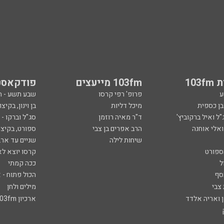
103
103fm מייעצים
פודקאסט
ע
פרופ' רפי קרסו
שבע תשע - 
ובן כספית
מיכל דליות
בן וינון, בקיצו
ל ואיל ברקוביץ'
ד"ר מאיה רוזמן
סג"ל וברקו -
ואלי אוחנה
הרב אפרים בן צבי
ספורט, בקיצו
שיחות לילה
שניים עד ארב
ספורט
קרסו יוצא לא
ל
ככה קמתי
סף
הכול פתוח - א
 צבי
מילים ולחן
ן ואריה אלדד
ארכיון 103fm