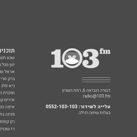
תוכניות fm
שבע תש
ינון מגל 
אראל סג"
ברק סרי 
גיא פלג
דבורה הנביאה 6, רמת השרון
תוכנית ה
radio@103.fm
איריס קו
עלייה לשידור: 0552-103-103
איפה הכ
בעלות שיחה רגילה
פנינה בת
רון קופמ
רז שכניק