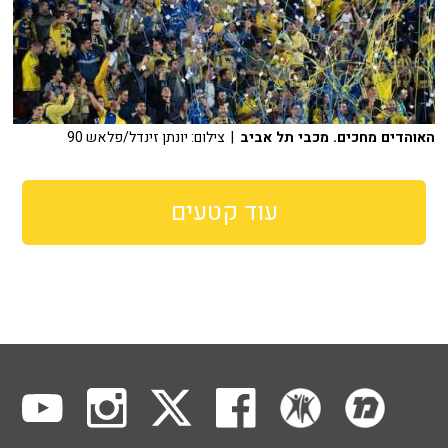
האוהדים מחכים. מכבי תל אביב
| צילום: יונתן זינדל/פלאש 90
עוד קטעים