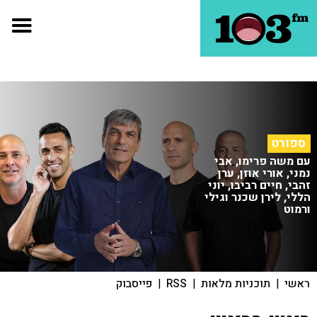
ספורט
עם משה פרימו, אבי
נמני, אורי אוזן, ערן
זהבי, חיים רביבו, יוני
הללי, לירן שכנר וגילי
ורמוט
ראשי
|
תוכניות מלאות
|
RSS
|
פייסבוק