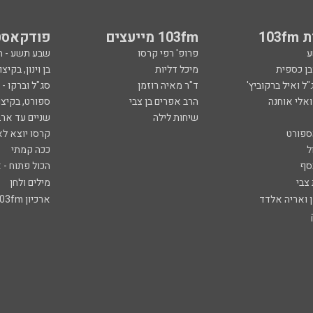
103
103fm מייעצים
פודקאסט
ע
פרופ' רפי קרסו
שבע תשע - 
ובן כספית
מיכל דליות
בן וינון, בקיצו
ל ואיל ברקוביץ'
ד"ר מאיה רוזמן
סג"ל וברקו -
ואלי אוחנה
הרב אפרים בן צבי
ספורט, בקיצו
שיחות לילה
שניים עד ארב
ספורט
קרסו יוצא לא
ל
ככה קמתי
סף
הכול פתוח - א
 צבי
מילים ולחן
ן ואריה אלדד
ארכיון 103fm