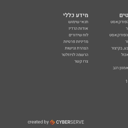
ים
מידע כללי
הפודקאסט
תנאי שימוש
ר
אודות הרדיו
 הפודקאסט
לוח שידורים
ר
מדיניות פרטיות
ע, בקיצור
הצהרת נגישות
כול
הרשמה לניוזלטר
צרו קשר
מנון רגב
created by
CYBER
SERVE