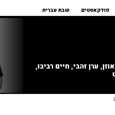
פודקאסטים
שבת עברית
זן, ערן זהבי, חיים רביבו,