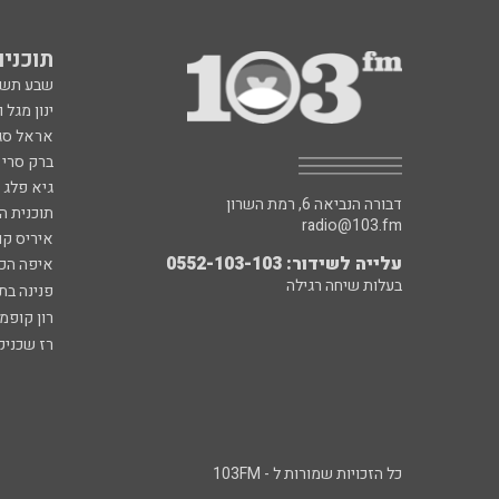
תוכניות fm
שבע תש
ינון מגל 
אראל סג"
ברק סרי 
גיא פלג
דבורה הנביאה 6, רמת השרון
תוכנית ה
radio@103.fm
איריס קו
עלייה לשידור: 0552-103-103
איפה הכ
בעלות שיחה רגילה
פנינה בת
רון קופמ
רז שכניק
כל הזכויות שמורות ל - 103FM