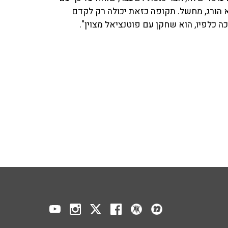
1. קופמן טען: "מה שלא הורג, מחשל. תקופה כזאת יכולה רק לקדם
ה כלפיו, הוא שחקן עם פוטנציאל מצוין".