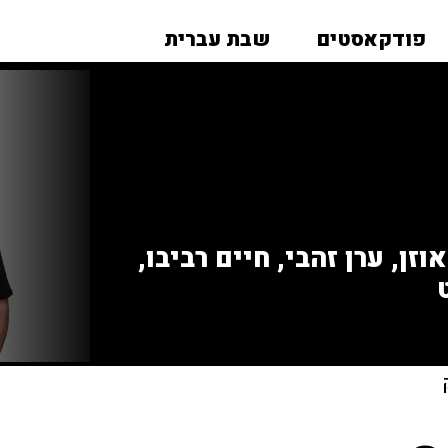
פודקאסטים
שבת עברית
זן, ערן זהבי, חיים רביבו,