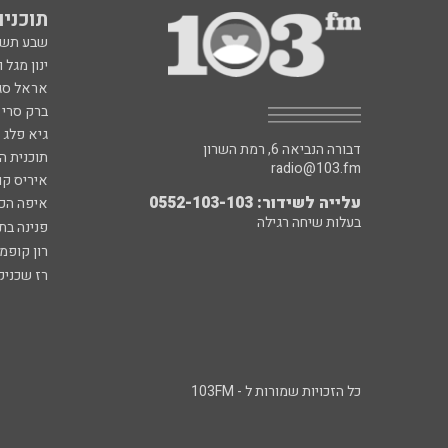
תוכניות fm
שבע תש
ינון מגל 
אראל סג"
ברק סרי 
גיא פלג
דבורה הנביאה 6, רמת השרון
תוכנית ה
radio@103.fm
איריס קו
עלייה לשידור: 0552-103-103
איפה הכ
בעלות שיחה רגילה
פנינה בת
רון קופמ
רז שכניק
כל הזכויות שמורות ל - 103FM