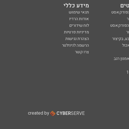
ים
מידע כללי
הפודקאסט
תנאי שימוש
ר
אודות הרדיו
 הפודקאסט
לוח שידורים
ר
מדיניות פרטיות
ע, בקיצור
הצהרת נגישות
כול
הרשמה לניוזלטר
צרו קשר
מנון רגב
created by
CYBER
SERVE