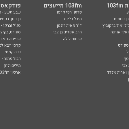
103
103fm מייעצים
פודקאסט
ע
פרופ' רפי קרסו
שבע תשע - 
ובן כספית
מיכל דליות
בן וינון, בקיצו
ל ואיל ברקוביץ'
ד"ר מאיה רוזמן
סג"ל וברקו -
ואלי אוחנה
הרב אפרים בן צבי
ספורט, בקיצו
שיחות לילה
שניים עד ארב
ספורט
קרסו יוצא לא
ל
ככה קמתי
סף
הכול פתוח - א
 צבי
מילים ולחן
ן ואריה אלדד
ארכיון 103fm