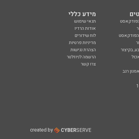
ים
מידע כללי
הפודקאסט
תנאי שימוש
ר
אודות הרדיו
 הפודקאסט
לוח שידורים
ר
מדיניות פרטיות
ע, בקיצור
הצהרת נגישות
כול
הרשמה לניוזלטר
צרו קשר
מנון רגב
created by
CYBER
SERVE