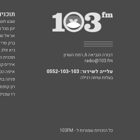
תוכניות fm
שבע תש
ינון מגל 
אראל סג"
ברק סרי 
גיא פלג
דבורה הנביאה 6, רמת השרון
תוכנית ה
radio@103.fm
איריס קו
עלייה לשידור: 0552-103-103
איפה הכ
בעלות שיחה רגילה
פנינה בת
רון קופמ
רז שכניק
כל הזכויות שמורות ל - 103FM