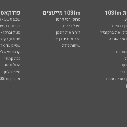
103
103fm מייעצים
פודקאסט
ע
פרופ' רפי קרסו
שבע תשע - 
ובן כספית
מיכל דליות
בן וינון, בקיצו
ל ואיל ברקוביץ'
ד"ר מאיה רוזמן
סג"ל וברקו -
ואלי אוחנה
הרב אפרים בן צבי
ספורט, בקיצו
שיחות לילה
שניים עד ארב
ספורט
קרסו יוצא לא
ל
ככה קמתי
סף
הכול פתוח - א
 צבי
מילים ולחן
ן ואריה אלדד
ארכיון 103fm