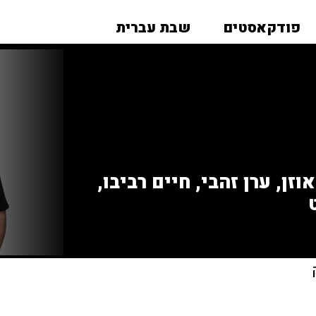
פודקאסטים
שבת עברית
זן, ערן זהבי, חיים רביבו,