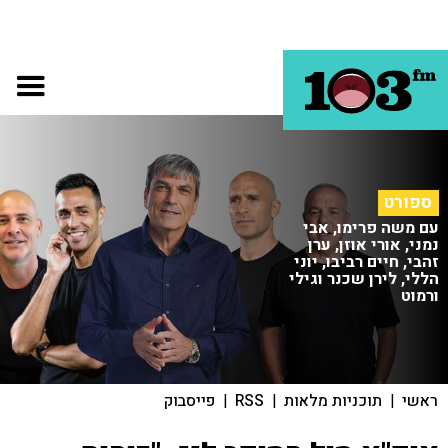
ספורט
עם משה פרימו, אבי
נמני, אורי אוזן, ערן
זהבי, חיים רביבו, יוני
הללי, לירן שכנר וגילי
ורמוט
ראשי
|
תוכניות מלאות
|
RSS
|
פייסבוק